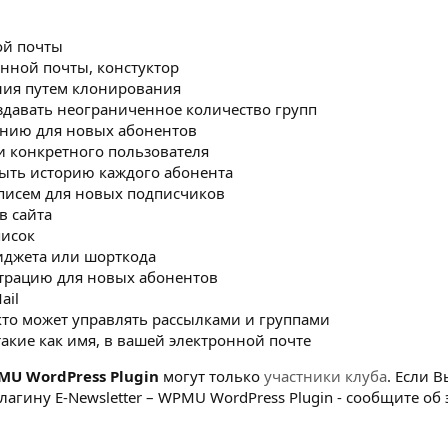
ой почты
нной почты, констуктор
ния путем клонирования
здавать неограниченное количество групп
анию для новых абонентов
и конкретного пользователя
ыть историю каждого абонента
писем для новых подписчиков
в сайта
писок
иджета или шорткода
трацию для новых абонентов
ail
то может управлять рассылками и группами
акие как имя, в вашей электронной почте
MU WordPress Plugin
могут только
участники клуба
. Если 
агину E-Newsletter – WPMU WordPress Plugin - сообщите об 