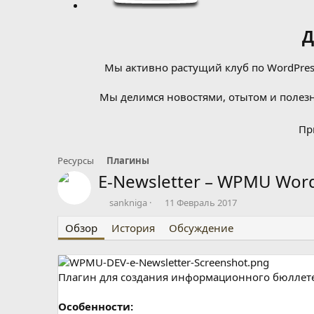
Д
Мы активно растущий клуб по WordPress
Мы делимся новостями, отытом и полезн
Пр
Ресурсы
Плагины
E-Newsletter – WPMU Word
А
Д
sankniga
11 Февраль 2017
в
а
Обзор
т
История
т
Обсуждение
о
а
р
с
о
Плагин для создания информационного бюллете
з
д
а
Особенности: