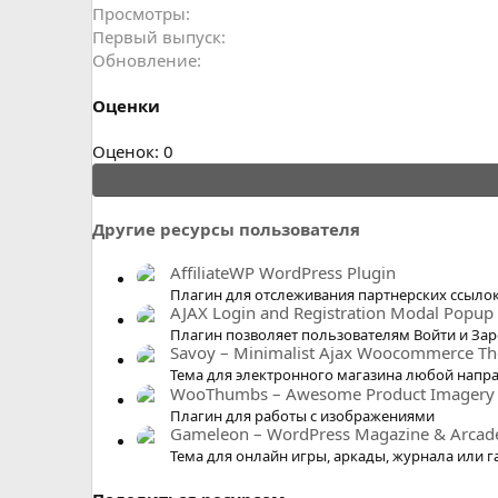
Просмотры
Первый выпуск
Обновление
Оценки
0
Оценок: 0
.
0
0
Другие ресурсы пользователя
з
в
AffiliateWP WordPress Plugin
ё
Плагин для отслеживания партнерских ссыло
AJAX Login and Registration Modal Popup
з
Плагин позволяет пользователям Войти и Зар
д
Savoy – Minimalist Ajax Woocommerce T
Тема для электронного магазина любой напр
WooThumbs – Awesome Product Imagery
Плагин для работы с изображениями
Gameleon – WordPress Magazine & Arca
Тема для онлайн игры, аркады, журнала или г