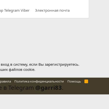
pp
Telegram
Viber
Электронная почта
ход в систему, если Вы зарегистрируетесь.
аших файлов cookie.
правила
Политика конфиденциальности
Помощь
R
S
 в Telegram
@garri83
.
S