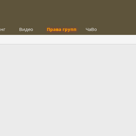
инг
Видео
Права групп
ЧаВо