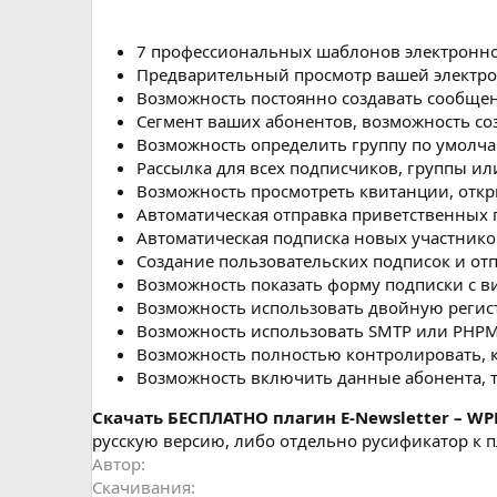
н
и
я
7 профессиональных шаблонов электронн
Предварительный просмотр вашей электро
Возможность постоянно создавать сообще
Сегмент ваших абонентов, возможность со
Возможность определить группу по умолч
Рассылка для всех подписчиков, группы ил
Возможность просмотреть квитанции, откр
Автоматическая отправка приветственных 
Автоматическая подписка новых участнико
Создание пользовательских подписок и от
Возможность показать форму подписки с в
Возможность использовать двойную регис
Возможность использовать SMTP или PHPM
Возможность полностью контролировать, к
Возможность включить данные абонента, т
Cкачать БЕСПЛАТНО плагин E-Newsletter – WP
русскую версию, либо отдельно русификатор к пл
Автор
Скачивания