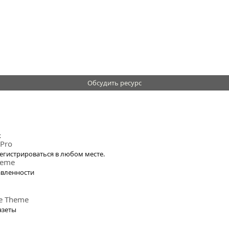
Обсудить ресурс
к
 Pro
егистрироваться в любом месте.
heme
авленности
de Theme
азеты