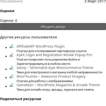
Обновление
3 Март 2017
Оценки
0
Оценок: 0
.
Обсудить ресурс
0
0
Другие ресурсы пользователя
з
в
AffiliateWP WordPress Plugin
ё
Плагин для отслеживания партнерских ссылок
AJAX Login and Registration Modal Popup Pro
з
Плагин позволяет пользователям Войти и
д
Зарегистрироваться в любом месте.
Savoy – Minimalist Ajax Woocommerce Theme
Тема для электронного магазина любой направленности
WooThumbs – Awesome Product Imagery
Плагин для работы с изображениями
Gameleon – WordPress Magazine & Arcade Theme
Тема для онлайн игры, аркады, журнала или газеты
Поделиться ресурсом