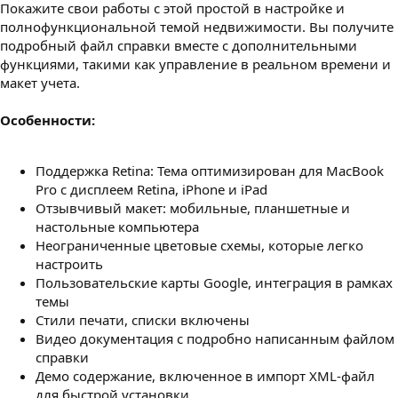
Покажите свои работы с этой простой в настройке и
з
д
полнофункциональной темой недвижимости. Вы получите
а
подробный файл справки вместе с дополнительными
н
функциями, такими как управление в реальном времени и
и
макет учета.
я
Особенности:
Поддержка Retina: Тема оптимизирован для MacBook
Pro с дисплеем Retina, iPhone и iPad
Отзывчивый макет: мобильные, планшетные и
настольные компьютера
Неограниченные цветовые схемы, которые легко
настроить
Пользовательские карты Google, интеграция в рамках
темы
Стили печати, списки включены
Видео документация с подробно написанным файлом
справки
Демо содержание, включенное в импорт XML-файл
для быстрой установки