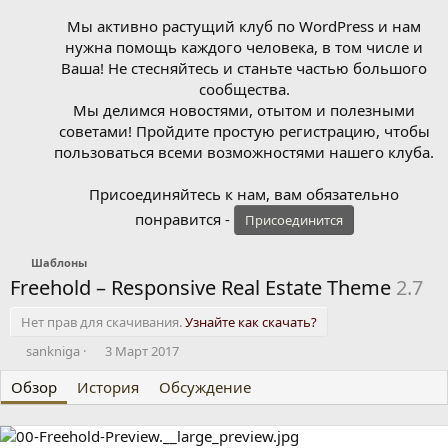
Мы активно растущий клуб по WordPress и нам
нужна помощь каждого человека, в том числе и
Ваша! Не стесняйтесь и станьте частью большого
сообщества.
Мы делимся новостями, отытом и полезными
советами! Пройдите простую регистрацию, чтобы
пользоваться всеми возможностями нашего клуба.
Присоединяйтесь к нам, вам обязательно
понравится -
Присоединится
Шаблоны
Freehold – Responsive Real Estate Theme
2.7
Нет прав для скачивания.
Узнайте как скачать?
А
Д
sankniga
3 Март 2017
в
а
Обзор
т
История
т
Обсуждение
о
а
р
с
о