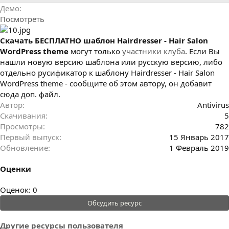
р
с
Демо
о
Посмотреть
з
д
а
Cкачать БЕСПЛАТНО шаблон Hairdresser - Hair Salon
н
WordPress theme
могут только
участники клуба
. Если Вы
и
нашли новую версию шаблона или русскую версию, либо
я
отдельно русификатор к шаблону Hairdresser - Hair Salon
WordPress theme - сообщите об этом автору, он добавит
сюда доп. файл.
Автор
Antivirus
Скачивания
5
Просмотры
782
Первый выпуск
15 Январь 2017
Обновление
1 Февраль 2019
Оценки
0
Оценок: 0
.
Обсудить ресурс
0
0
Другие ресурсы пользователя