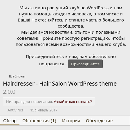
Мы активно растущий клуб по WordPress и нам
нужна помощь каждого человека, в том числе и
Ваша! Не стесняйтесь и станьте частью большого
сообщества.
Мы делимся новостями, отытом и полезными
советами! Пройдите простую регистрацию, чтобы
пользоваться всеми возможностями нашего клуба.
Присоединяйтесь к нам, вам обязательно
понравится -
Присоединится
Шаблоны
Hairdresser - Hair Salon WordPress theme
2.0.0
Нет прав для скачивания.
Узнайте как скачать?
А
Д
Antivirus
15 Январь 2017
в
а
Обзор
т
Обновления (1)
т
История
Обсуждение
о
а