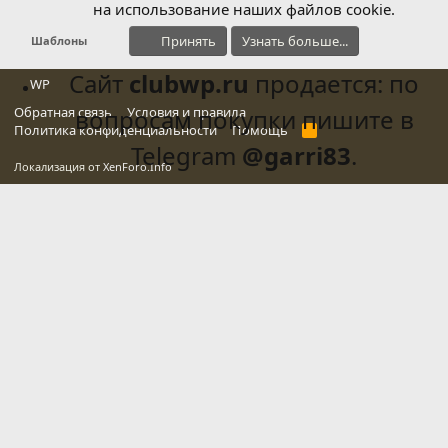
на использование наших файлов cookie.
Принять
Узнать больше...
Шаблоны
Сайт
clubwp.ru
продается: по
WP
Обратная связь
вопросам покупки пишите в
Условия и правила
Политика конфиденциальности
Помощь
R
S
Telegram
@garri83
.
S
Локализация от
XenForo.Info