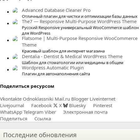
з
в
Advanced Database Cleaner Pro
ё
Отличный плагин для чистки и оптимизации базы данных
The7 — Responsive Multi-Purpose WordPress Theme
з
Русский Responsive универсальный WooCommerce шаблон
д
для WordPress
Flatsome | Multi-Purpose Responsive WooCommerce
Theme
Красивый шаблон для интернет магазина
Dentalia - Dentist & Medical WordPress Theme
Шаблон для стоматологии или медицины в общем
Wordpress Automatic Plugin
Плагин для автонаполнения сайта
Поделиться ресурсом
Vkontakte
Odnoklassniki
Mail.ru
Blogger
Liveinternet
Livejournal
Facebook
X
Bluesky
Pinterest
WhatsApp
Telegram
Viber
Электронная почта
Поделиться
Ссылка
Последние обновления