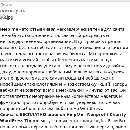
р
с
Демо
о
Посмотреть
з
д
а
н
Help me
- это отзывчивая некоммерческая тема для сайта
и
темы благотворительности, сайты сбора средств и
я
негосударственных организаций. В цифровом мире для
каждого бизнеса веб-сайт - это идентификация и ключевой
элемент для быстрого развития бизнеса. Мы приложили
максимум усилий, чтобы обеспечить максимальную
гибкость благодаря уникальному и элегантному дизайну
для удовлетворения требований пользователя. «
Help me
» -
это не просто тема, это самый мощный веб-движок с
новейшими технологиями и множеством функций. Теперь
веб-сайт находится всего в нескольких минутах от вас. Он
поставляется с неограниченным количеством макетов и
функций, просто попробуйте, и мы уверены, что он вам
понравится больше, чем любая тема WordPress.
Cкачать БЕСПЛАТНО шаблон HelpMe - Nonprofit Charity
WordPress Theme
могут только
участники клуба
. Если Вы
нашли новую версию шаблона или русскую версию, либо