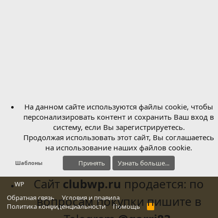
На данном сайте используются файлы cookie, чтобы
персонализировать контент и сохранить Ваш вход в
систему, если Вы зарегистрируетесь.
Продолжая использовать этот сайт, Вы соглашаетесь
на использование наших файлов cookie.
Принять
Узнать больше...
Шаблоны
Сайт
clubwp.ru
продается: по
WP
Обратная связь
вопросам покупки пишите в
Условия и правила
Политика конфиденциальности
Помощь
R
S