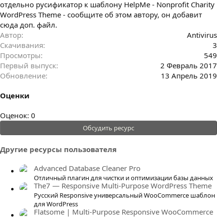
отдельно русификатор к шаблону HelpMe - Nonprofit Charity
WordPress Theme - сообщите об этом автору, он добавит
сюда доп. файл.
Автор
Antivirus
Скачивания
3
Просмотры
549
Первый выпуск
2 Февраль 2017
Обновление
13 Апрель 2019
Оценки
0
Оценок: 0
.
Обсудить ресурс
0
0
Другие ресурсы пользователя
з
в
Advanced Database Cleaner Pro
ё
Отличный плагин для чистки и оптимизации базы данных
The7 — Responsive Multi-Purpose WordPress Theme
з
Русский Responsive универсальный WooCommerce шаблон
д
для WordPress
Flatsome | Multi-Purpose Responsive WooCommerce