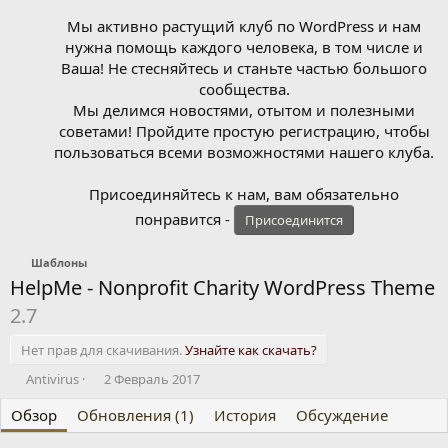
Мы активно растущий клуб по WordPress и нам
нужна помощь каждого человека, в том числе и
Ваша! Не стесняйтесь и станьте частью большого
сообщества.
Мы делимся новостями, отытом и полезными
советами! Пройдите простую регистрацию, чтобы
пользоваться всеми возможностями нашего клуба.
Присоединяйтесь к нам, вам обязательно
понравится -
Присоединится
Шаблоны
HelpMe - Nonprofit Charity WordPress Theme
2.7
Нет прав для скачивания.
Узнайте как скачать?
А
Д
Antivirus
2 Февраль 2017
в
а
Обзор
т
Обновления (1)
т
История
Обсуждение
о
а