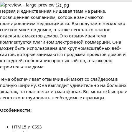
р
с
о
Первая и единственная нишевая тема на рынке,
з
д
посвященная компаниям, которые занимаются
а
планированием недвижимости. Вы получаете несколько
н
списков макетов домов, а также несколько планов
и
отдельных макетов домов. Это отзывчивая тема
я
комплектуется плагином электронной коммерции. Она
может быть использована для крупномасштабных веб-
сайтов, которые занимаются продажей проектов домов и
коттеджей, небольших простых сайтов, а также для
строительства дома.
Тема обеспечивает отзывчивый макет со слайдером в
полную ширину. Она выглядит удивительно на больших
экранах, на планшетах и смартфонах. Вы можете быстро и
легко сконструировать необходимые страницы.
Особенности:
HTML5 и CSS3