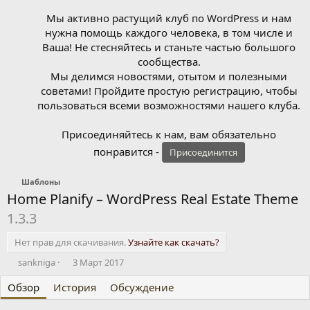
Мы активно растущий клуб по WordPress и нам
нужна помощь каждого человека, в том числе и
Ваша! Не стесняйтесь и станьте частью большого
сообщества.
Мы делимся новостями, отытом и полезными
советами! Пройдите простую регистрацию, чтобы
пользоваться всеми возможностями нашего клуба.
Присоединяйтесь к нам, вам обязательно
понравится -
Присоединится
Шаблоны
Home Planify – WordPress Real Estate Theme
1.3.3
Нет прав для скачивания.
Узнайте как скачать?
А
Д
sankniga
3 Март 2017
в
а
Обзор
т
История
т
Обсуждение
о
а