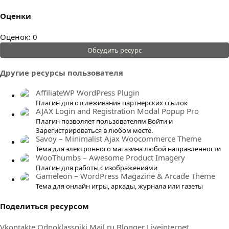
Оценки
0
Оценок: 0
.
Обсудить ресурс
0
0
Другие ресурсы пользователя
з
в
AffiliateWP WordPress Plugin
ё
Плагин для отслеживания партнерских ссылок
AJAX Login and Registration Modal Popup Pro
з
Плагин позволяет пользователям Войти и
д
Зарегистрироваться в любом месте.
Savoy – Minimalist Ajax Woocommerce Theme
Тема для электронного магазина любой направленности
WooThumbs – Awesome Product Imagery
Плагин для работы с изображениями
Gameleon – WordPress Magazine & Arcade Theme
Тема для онлайн игры, аркады, журнала или газеты
Поделиться ресурсом
Vkontakte
Odnoklassniki
Mail.ru
Blogger
Liveinternet