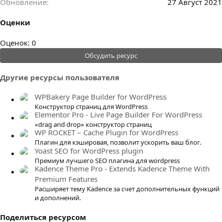
Обновление
27 Август 2021
Оценки
0
Оценок: 0
.
Обсудить ресурс
0
0
Другие ресурсы пользователя
з
в
WPBakery Page Builder for WordPress
ё
Конструктор страниц для WordPress
Elementor Pro - Live Page Builder For WordPress
з
«drag and drop» конструктор страниц
д
WP ROCKET – Cache Plugin for WordPress
Плагин для кэшировая, позволит ускорить ваш блог.
Yoast SEO for WordPress plugin
Премиум лучшего SEO плагина для wordpress
Kadence Theme Pro - Extends Kadence Theme With
Premium Features
Расширяет тему Kadence за счет дополнительных функций
и дополнений.
Поделиться ресурсом