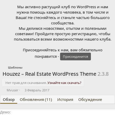
Мы активно растущий клуб по WordPress и нам
нужна помощь каждого человека, в том числе и
Ваша! Не стесняйтесь и станьте частью большого
сообщества.
Мы делимся новостями, отытом и полезными
советами! Пройдите простую регистрацию, чтобы
пользоваться всеми возможностями нашего клуба.
Присоединяйтесь к нам, вам обязательно
понравится -
Присоединится
Шаблоны
Houzez – Real Estate WordPress Theme
2.3.8
Нет прав для скачивания.
Узнайте как скачать?
А
Д
Mvuser
3 Февраль 2017
в
а
Обзор
т
Обновления (11)
т
История
Обсуждение
о
а
р
с
Демо
о