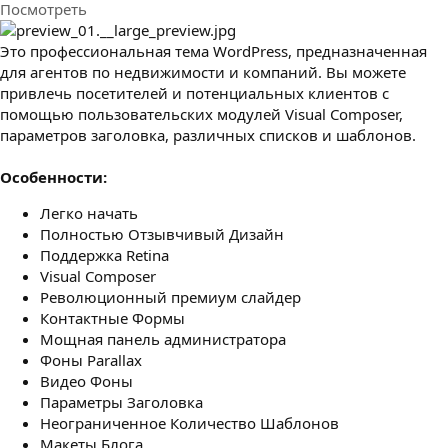
Посмотреть
з
д
а
Это профессиональная тема WordPress, предназначенная
н
для агентов по недвижимости и компаний. Вы можете
и
привлечь посетителей и потенциальных клиентов с
я
помощью пользовательских модулей Visual Composer,
параметров заголовка, различных списков и шаблонов.
Особенности:
Легко начать
Полностью Отзывчивый Дизайн
Поддержка Retina
Visual Composer
Революционный премиум слайдер
Контактные Формы
Мощная панель администратора
Фоны Parallax
Видео Фоны
Параметры Заголовка
Неограниченное Количество Шаблонов
Макеты Блога