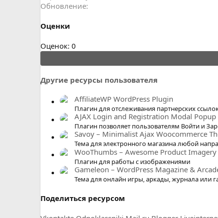
Обновление
Оценки
0
Оценок: 0
.
0
0
Другие ресурсы пользователя
з
в
AffiliateWP WordPress Plugin
ё
Плагин для отслеживания партнерских ссыло
AJAX Login and Registration Modal Popup
з
Плагин позволяет пользователям Войти и Зар
д
Savoy – Minimalist Ajax Woocommerce T
Тема для электронного магазина любой напр
WooThumbs – Awesome Product Imagery
Плагин для работы с изображениями
Gameleon – WordPress Magazine & Arca
Тема для онлайн игры, аркады, журнала или г
Поделиться ресурсом
Vkontakte
Odnoklassniki
Mail.ru
Blogger
Liveinterne