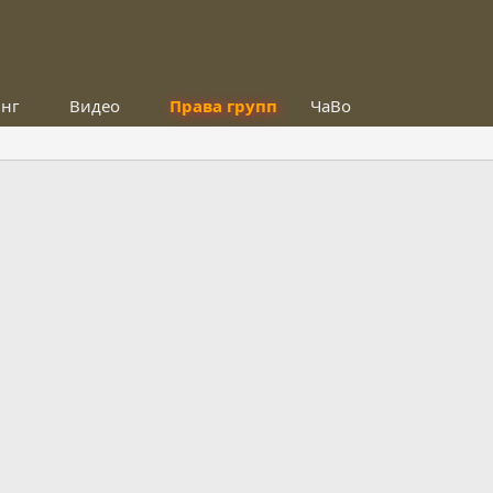
инг
Видео
Права групп
ЧаВо