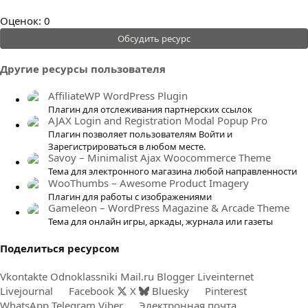
0
Оценок: 0
.
Обсудить ресурс
0
0
Другие ресурсы пользователя
з
в
AffiliateWP WordPress Plugin
ё
Плагин для отслеживания партнерских ссылок
AJAX Login and Registration Modal Popup Pro
з
Плагин позволяет пользователям Войти и
д
Зарегистрироваться в любом месте.
Savoy – Minimalist Ajax Woocommerce Theme
Тема для электронного магазина любой направленности
WooThumbs – Awesome Product Imagery
Плагин для работы с изображениями
Gameleon – WordPress Magazine & Arcade Theme
Тема для онлайн игры, аркады, журнала или газеты
Поделиться ресурсом
Vkontakte
Odnoklassniki
Mail.ru
Blogger
Liveinternet
Livejournal
Facebook
X
Bluesky
Pinterest
WhatsApp
Telegram
Viber
Электронная почта