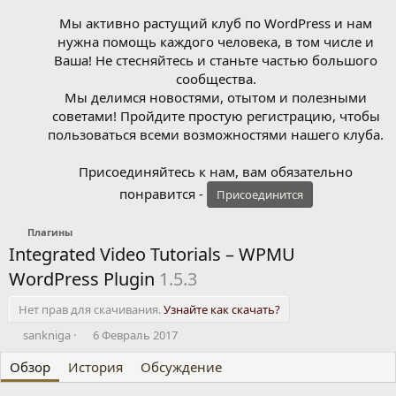
Мы активно растущий клуб по WordPress и нам
нужна помощь каждого человека, в том числе и
Ваша! Не стесняйтесь и станьте частью большого
сообщества.
Мы делимся новостями, отытом и полезными
советами! Пройдите простую регистрацию, чтобы
пользоваться всеми возможностями нашего клуба.
Присоединяйтесь к нам, вам обязательно
понравится -
Присоединится
Плагины
Integrated Video Tutorials – WPMU
WordPress Plugin
1.5.3
Нет прав для скачивания.
Узнайте как скачать?
А
Д
sankniga
6 Февраль 2017
в
а
Обзор
т
История
т
Обсуждение
о
а