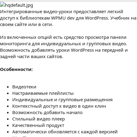
р
с
о
Интегрированные видео-уроки предоставляет легкий
з
д
доступ к библиотекам WPMU dev для WordPress. Учебник на
а
своем сайте или в сети.
н
и
Из включенных опций есть средство просмотра панели
я
мониторинга для индивидуальных и групповых видео.
Возможность добавлять уроки WordPress на передней и
задней части ваших сайтов.
Особенности:
Видеотеки
Настраиваемые плейлисты
Индивидуальные и групповые размещения
Контекстный доступ к видео в один клин
Возможность добавить начало
Стильный видео плеер
Качественный продукт
Автоматически обновляется с каждой версией