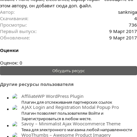
этом автору, он добавит сюда доп. файл.
Автор
sankniga
Скачивания
4
Просмотры
736
Первый выпуск
9 Март 2017
Обновление
9 Март 2017
Оценки
0
Оценок: 0
.
Обсудить ресурс
0
0
Другие ресурсы пользователя
з
в
AffiliateWP WordPress Plugin
ё
Плагин для отслеживания партнерских ссылок
AJAX Login and Registration Modal Popup Pro
з
Плагин позволяет пользователям Войти и
д
Зарегистрироваться в любом месте.
Savoy – Minimalist Ajax Woocommerce Theme
Тема для электронного магазина любой направленности
WooThumbs – Awesome Product Imagery