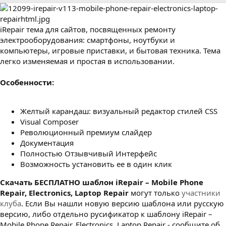
р
с
о
з
д
iRepair тема для сайтов, посвященных ремонту
а
электрооборудования: смартфоны, ноутбуки и
н
компьютеры, игровые приставки, и бытовая техника. Тема
и
легко изменяемая и простая в использовании.
я
Особенности:
Желтый карандаш: визуальный редактор стилей CSS
Visual Composer
Революционный премиум слайдер
Документация
Полностью Отзывчивый Интерфейс
Возможность установить ее в один клик
Cкачать БЕСПЛАТНО шаблон iRepair – Mobile Phone
Repair, Electronics, Laptop Repair
могут только
участники
клуба
. Если Вы нашли новую версию шаблона или русскую
версию, либо отдельно русификатор к шаблону iRepair –
Mobile Phone Repair, Electronics, Laptop Repair - сообщите об