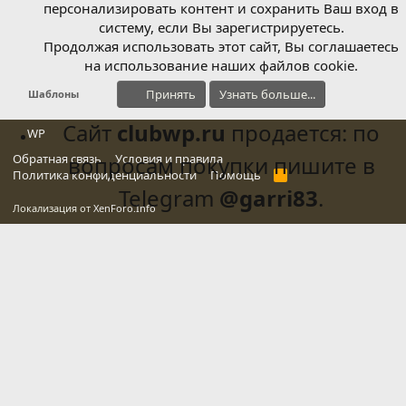
персонализировать контент и сохранить Ваш вход в
систему, если Вы зарегистрируетесь.
Продолжая использовать этот сайт, Вы соглашаетесь
на использование наших файлов cookie.
Принять
Узнать больше...
Шаблоны
Сайт
clubwp.ru
продается: по
WP
Обратная связь
вопросам покупки пишите в
Условия и правила
Политика конфиденциальности
Помощь
R
S
Telegram
@garri83
.
S
Локализация от
XenForo.Info