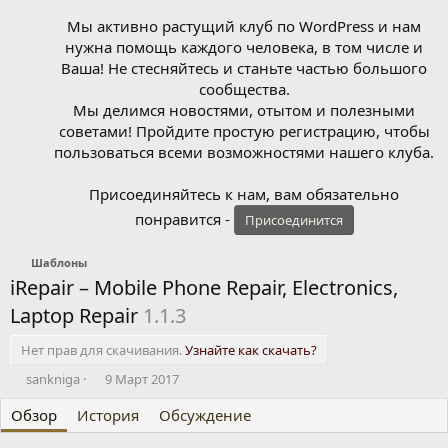
Мы активно растущий клуб по WordPress и нам
нужна помощь каждого человека, в том числе и
Ваша! Не стесняйтесь и станьте частью большого
сообщества.
Мы делимся новостями, отытом и полезными
советами! Пройдите простую регистрацию, чтобы
пользоваться всеми возможностями нашего клуба.
Присоединяйтесь к нам, вам обязательно
понравится -
Присоединится
Шаблоны
iRepair – Mobile Phone Repair, Electronics,
Laptop Repair
1.1.3
Нет прав для скачивания.
Узнайте как скачать?
А
Д
sankniga
9 Март 2017
в
а
Обзор
т
История
т
Обсуждение
о
а