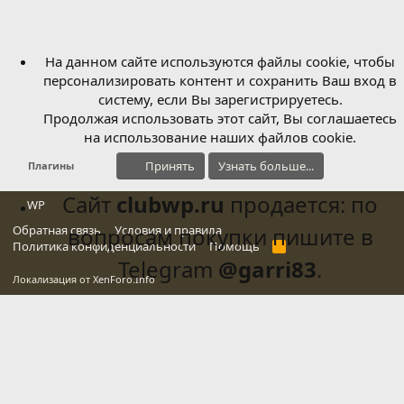
На данном сайте используются файлы cookie, чтобы
персонализировать контент и сохранить Ваш вход в
систему, если Вы зарегистрируетесь.
Продолжая использовать этот сайт, Вы соглашаетесь
на использование наших файлов cookie.
Принять
Узнать больше...
Плагины
Сайт
clubwp.ru
продается: по
WP
Обратная связь
вопросам покупки пишите в
Условия и правила
Политика конфиденциальности
Помощь
R
S
Telegram
@garri83
.
S
Локализация от
XenForo.Info