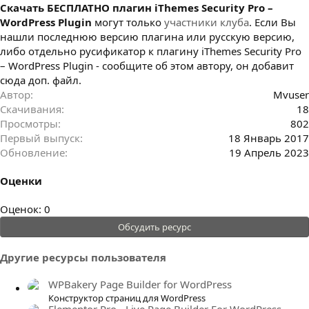
Cкачать БЕСПЛАТНО плагин iThemes Security Pro –
WordPress Plugin
могут только
участники клуба
. Если Вы
нашли последнюю версию плагина или русскую версию,
либо отдельно русификатор к плагину iThemes Security Pro
– WordPress Plugin - сообщите об этом автору, он добавит
сюда доп. файл.
Автор
Mvuser
Скачивания
18
Просмотры
802
Первый выпуск
18 Январь 2017
Обновление
19 Апрель 2023
Оценки
0
Оценок: 0
.
Обсудить ресурс
0
0
Другие ресурсы пользователя
з
в
WPBakery Page Builder for WordPress
ё
Конструктор страниц для WordPress