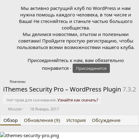
Мы активно растущий клуб по WordPress и нам
нужна помощь каждого человека, в том числе и
Ваша! Не стесняйтесь и станьте частью большого
сообщества.
Мы делимся новостями, отытом и полезными
советами! Пройдите простую регистрацию, чтобы
пользоваться всеми возможностями нашего клуба.
Присоединяйтесь к нам, вам обязательно
понравится -
Присоединится
Плагины
iThemes Security Pro – WordPress Plugin
7.3.2
Нет прав для скачивания.
Узнайте как скачать?
А
Д
Mvuser
18 Январь 2017
в
а
Обзор
т
Обновления (9)
т
История
Обсуждение
о
а
р
с
о