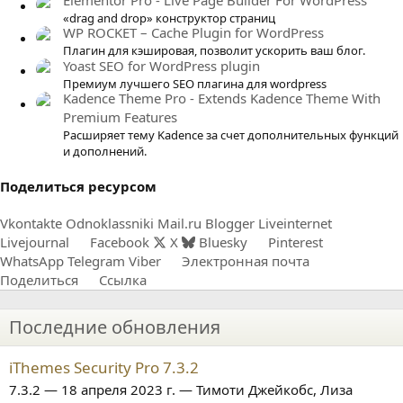
Elementor Pro - Live Page Builder For WordPress
з
«drag and drop» конструктор страниц
д
WP ROCKET – Cache Plugin for WordPress
Плагин для кэшировая, позволит ускорить ваш блог.
Yoast SEO for WordPress plugin
Премиум лучшего SEO плагина для wordpress
Kadence Theme Pro - Extends Kadence Theme With
Premium Features
Расширяет тему Kadence за счет дополнительных функций
и дополнений.
Поделиться ресурсом
Vkontakte
Odnoklassniki
Mail.ru
Blogger
Liveinternet
Livejournal
Facebook
X
Bluesky
Pinterest
WhatsApp
Telegram
Viber
Электронная почта
Поделиться
Ссылка
Последние обновления
iThemes Security Pro 7.3.2
7.3.2 — 18 апреля 2023 г. — Тимоти Джейкобс, Лиза