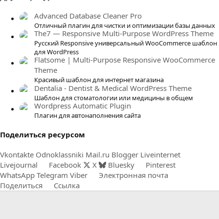
з
в
Advanced Database Cleaner Pro
ё
Отличный плагин для чистки и оптимизации базы данных
The7 — Responsive Multi-Purpose WordPress Theme
з
Русский Responsive универсальный WooCommerce шаблон
д
для WordPress
Flatsome | Multi-Purpose Responsive WooCommerce
Theme
Красивый шаблон для интернет магазина
Dentalia - Dentist & Medical WordPress Theme
Шаблон для стоматологии или медицины в общем
Wordpress Automatic Plugin
Плагин для автонаполнения сайта
Поделиться ресурсом
Vkontakte
Odnoklassniki
Mail.ru
Blogger
Liveinternet
Livejournal
Facebook
X
Bluesky
Pinterest
WhatsApp
Telegram
Viber
Электронная почта
Поделиться
Ссылка