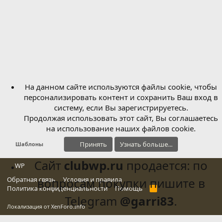
На данном сайте используются файлы cookie, чтобы
персонализировать контент и сохранить Ваш вход в
систему, если Вы зарегистрируетесь.
Продолжая использовать этот сайт, Вы соглашаетесь
на использование наших файлов cookie.
Принять
Узнать больше...
Шаблоны
Сайт
clubwp.ru
продается: по
WP
Обратная связь
вопросам покупки пишите в
Условия и правила
Политика конфиденциальности
Помощь
R
S
Telegram
@garri83
.
S
Локализация от
XenForo.Info