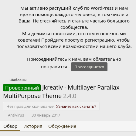
Мы активно растущий клуб по WordPress и нам
нужна помощь каждого человека, в том числе и
Ваша! Не стесняйтесь и станьте частью большого
сообщества.
Мы делимся новостями, отытом и полезными
советами! Пройдите простую регистрацию, чтобы
пользоваться всеми возможностями нашего клуба.
Присоединяйтесь к нам, вам обязательно
понравится -
Присоединится
Шаблоны
Jkreativ - Multilayer Parallax
Проверенный
MultiPurpose Theme
2.4.0
Нет прав для скачивания.
Узнайте как скачать?
А
Д
Antivirus
30 Январь 2017
в
а
Обзор
т
История
т
Обсуждение
о
а