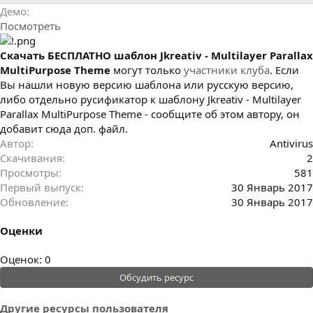
р
с
Демо
о
Посмотреть
з
д
а
Cкачать БЕСПЛАТНО шаблон Jkreativ - Multilayer Parallax
н
MultiPurpose Theme
могут только
участники клуба
. Если
и
Вы нашли новую версию шаблона или русскую версию,
я
либо отдельно русификатор к шаблону Jkreativ - Multilayer
Parallax MultiPurpose Theme - сообщите об этом автору, он
добавит сюда доп. файл.
Автор
Antivirus
Скачивания
2
Просмотры
581
Первый выпуск
30 Январь 2017
Обновление
30 Январь 2017
Оценки
0
Оценок: 0
.
Обсудить ресурс
0
0
Другие ресурсы пользователя