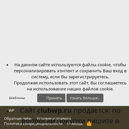
ё
0
з
з
д
в
ё
з
д
На данном сайте используются файлы cookie, чтобы
персонализировать контент и сохранить Ваш вход в
систему, если Вы зарегистрируетесь.
Продолжая использовать этот сайт, Вы соглашаетесь
на использование наших файлов cookie.
Принять
Узнать больше...
Шаблоны
Сайт
clubwp.ru
продается: по
WP
Обратная связь
вопросам покупки пишите в
Условия и правила
Политика конфиденциальности
Помощь
R
S