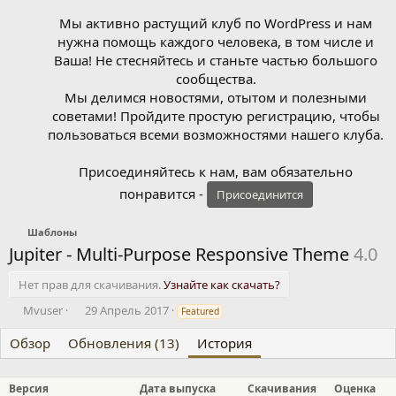
Мы активно растущий клуб по WordPress и нам
нужна помощь каждого человека, в том числе и
Ваша! Не стесняйтесь и станьте частью большого
сообщества.
Мы делимся новостями, отытом и полезными
советами! Пройдите простую регистрацию, чтобы
пользоваться всеми возможностями нашего клуба.
Присоединяйтесь к нам, вам обязательно
понравится -
Присоединится
Шаблоны
Jupiter - Multi-Purpose Responsive Theme
4.0
Нет прав для скачивания.
Узнайте как скачать?
А
Д
Mvuser
29 Апрель 2017
Featured
в
а
т
т
Обзор
Обновления (13)
История
о
а
р
с
Версия
о
Дата выпуска
Скачивания
Оценка