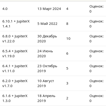
з
0
Оценок:
д
4.0
13 Март 2024
4
.
а
0
н
0
и
0
0
6.10.1 + JupiterX
Оценок:
5 Май 2022
8
я
з
.
1.4.1
0
в
0
ё
0
0
6.8.0 + JupiterX
30 Декабрь
Оценок:
10
з
з
.
v1.22.0
2020
0
д
в
0
ё
0
0
6.5.4 + JupiterX
24 Июнь
Оценок:
6
з
з
.
v1.19.0
2020
0
д
в
0
ё
0
0
6.4.1 + JupiterX
23 Октябрь
Оценок:
5
з
з
.
v1.11.0
2019
0
д
в
0
ё
0
0
6.2.0 + JupiterX
10 Август
Оценок:
3
з
з
.
v1.7.0
2019
0
д
в
0
ё
0
0
6.1.6 + JupiterX
18 Апрель
Оценок:
2
з
з
.
1.3.0
2019
0
д
в
0