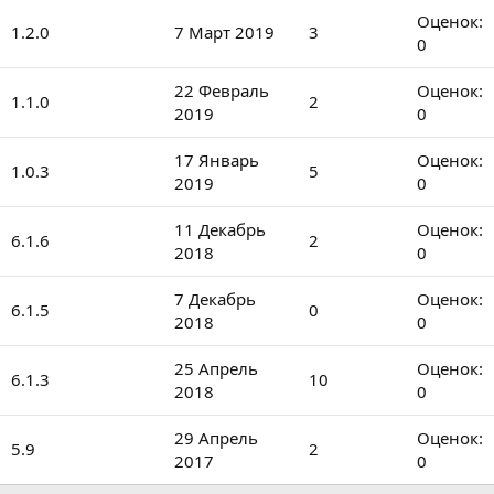
ё
0
0
Оценок:
1.2.0
7 Март 2019
3
з
з
.
0
д
в
0
ё
0
0
22 Февраль
Оценок:
1.1.0
2
з
з
.
2019
0
д
в
0
ё
0
0
17 Январь
Оценок:
1.0.3
5
з
з
.
2019
0
д
в
0
ё
0
0
11 Декабрь
Оценок:
6.1.6
2
з
з
.
2018
0
д
в
0
ё
0
0
7 Декабрь
Оценок:
6.1.5
0
з
з
.
2018
0
д
в
0
ё
0
0
25 Апрель
Оценок:
6.1.3
10
з
з
.
2018
0
д
в
0
ё
0
0
29 Апрель
Оценок:
5.9
2
з
з
.
2017
0
д
в
0