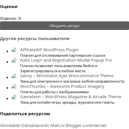
Оценки
0
Оценок: 0
.
Обсудить ресурс
0
0
Другие ресурсы пользователя
з
в
AffiliateWP WordPress Plugin
ё
Плагин для отслеживания партнерских ссылок
AJAX Login and Registration Modal Popup Pro
з
Плагин позволяет пользователям Войти и
д
Зарегистрироваться в любом месте.
Savoy – Minimalist Ajax Woocommerce Theme
Тема для электронного магазина любой направленности
WooThumbs – Awesome Product Imagery
Плагин для работы с изображениями
Gameleon – WordPress Magazine & Arcade Theme
Тема для онлайн игры, аркады, журнала или газеты
Поделиться ресурсом
Vkontakte
Odnoklassniki
Mail.ru
Blogger
Liveinternet