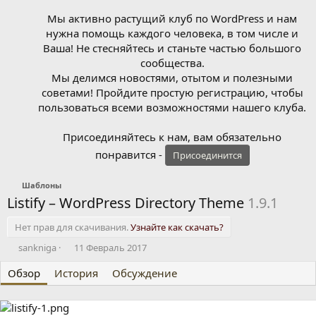
Мы активно растущий клуб по WordPress и нам
нужна помощь каждого человека, в том числе и
Ваша! Не стесняйтесь и станьте частью большого
сообщества.
Мы делимся новостями, отытом и полезными
советами! Пройдите простую регистрацию, чтобы
пользоваться всеми возможностями нашего клуба.
Присоединяйтесь к нам, вам обязательно
понравится -
Присоединится
Шаблоны
Listify – WordPress Directory Theme
1.9.1
Нет прав для скачивания.
Узнайте как скачать?
А
Д
sankniga
11 Февраль 2017
в
а
Обзор
т
История
т
Обсуждение
о
а
р
с
о