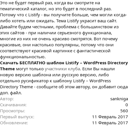
Это не будет первый раз, когда вы смотрите на
з
д
тематический каталог, но это будет в последний раз.
а
Потому что с Listify - вы получите больше, чем могли когда-
н
либо хотеть или ожидать. Тема Listify украсит ваш сайт.
и
Давайте будем честными, проблема с большинством из
я
этих сайтов - при наличии серьезного функционала,
многие из них не очень красиво смотрятся. Вот почему
красивые, они настолько популярны, потому что они
соответствуют красивой картинке с фантастической
функциональностью.
Cкачать БЕСПЛАТНО шаблон Listify – WordPress Directory
Theme
могут только
участники клуба
. Если Вы нашли
новую версию шаблона или русскую версию, либо
отдельно русификатор к шаблону Listify – WordPress
Directory Theme - сообщите об этом автору, он добавит сюда
доп. файл.
Автор
sankniga
Скачивания
0
Просмотры
560
Первый выпуск
11 Февраль 2017
Обновление
11 Февраль 2017