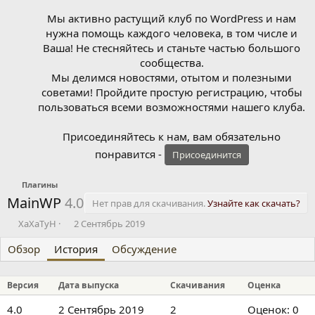
Мы активно растущий клуб по WordPress и нам
нужна помощь каждого человека, в том числе и
Ваша! Не стесняйтесь и станьте частью большого
сообщества.
Мы делимся новостями, отытом и полезными
советами! Пройдите простую регистрацию, чтобы
пользоваться всеми возможностями нашего клуба.
Присоединяйтесь к нам, вам обязательно
понравится -
Присоединится
Плагины
MainWP
4.0
Нет прав для скачивания.
Узнайте как скачать?
А
Д
XaXaTyH
2 Сентябрь 2019
в
а
Обзор
т
История
т
Обсуждение
о
а
р
с
Версия
Дата выпуска
Скачивания
Оценка
о
з
0
4.0
2 Сентябрь 2019
2
Оценок: 0
д