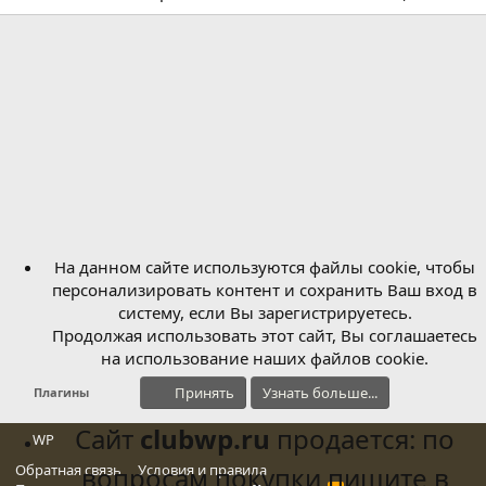
.
а
н
0
и
0
я
з
в
ё
з
д
На данном сайте используются файлы cookie, чтобы
персонализировать контент и сохранить Ваш вход в
систему, если Вы зарегистрируетесь.
Продолжая использовать этот сайт, Вы соглашаетесь
на использование наших файлов cookie.
Принять
Узнать больше...
Плагины
Сайт
clubwp.ru
продается: по
WP
Обратная связь
вопросам покупки пишите в
Условия и правила