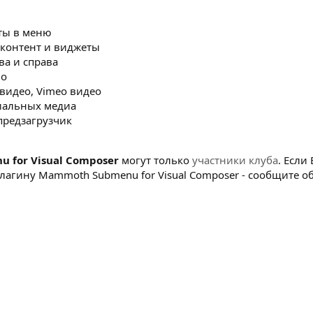
ты в меню
 контент и виджеты
ва и справа
во
видео, Vimeo видео
иальных медиа
предзагрузчик
 for Visual Composer
могут только
участники клуба
. Есл
лагину Mammoth Submenu for Visual Composer - сообщите об 