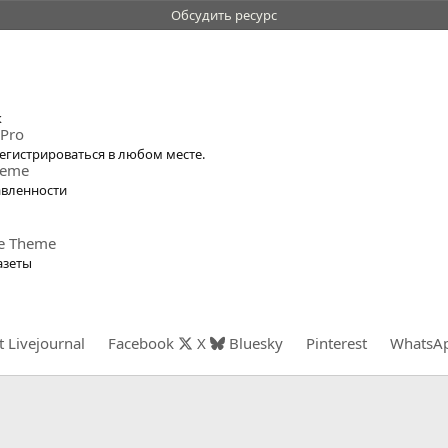
Обсудить ресурс
к
 Pro
егистрироваться в любом месте.
heme
авленности
de Theme
азеты
t
Livejournal
Facebook
X
Bluesky
Pinterest
WhatsA