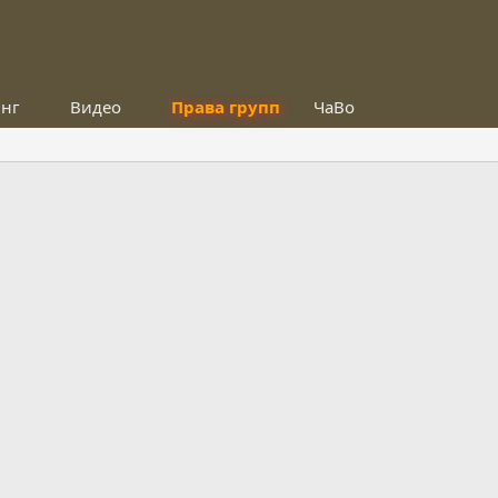
инг
Видео
Права групп
ЧаВо