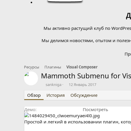
Д
Мы активно растущий клуб по WordPress
Мы делимся новостями, отытом и полезн
Пр
Ресурсы
Плагины
Visual Composer
Mammoth Submenu for Vi
А
Д
sankniga
12 Январь 2017
в
а
Обзор
т
История
т
Обсуждение
о
а
р
с
Демо
Посмотреть
о
з
д
Простой и легкий в использовании плагин, кот
а