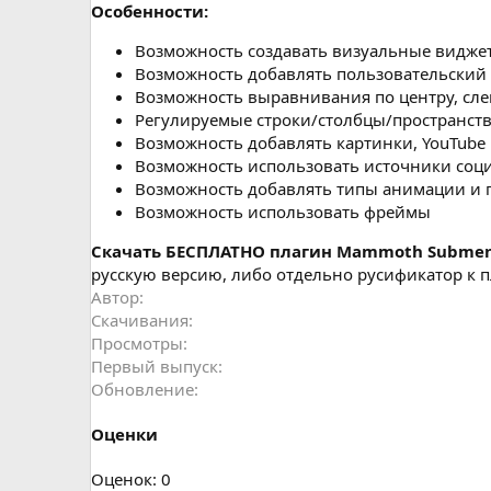
н
Особенности:
и
я
Возможность создавать визуальные видже
Возможность добавлять пользовательский
Возможность выравнивания по центру, сле
Регулируемые строки/столбцы/пространст
Возможность добавлять картинки, YouTube 
Возможность использовать источники соц
Возможность добавлять типы анимации и 
Возможность использовать фреймы
Cкачать БЕСПЛАТНО плагин Mammoth Submenu
русскую версию, либо отдельно русификатор к п
Автор
Скачивания
Просмотры
Первый выпуск
Обновление
Оценки
0
Оценок: 0