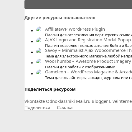
.
0
0
Другие ресурсы пользователя
з
в
AffiliateWP WordPress Plugin
ё
Плагин для отслеживания партнерских ссыло
AJAX Login and Registration Modal Popup
з
Плагин позволяет пользователям Войти и Зар
д
Savoy – Minimalist Ajax Woocommerce T
Тема для электронного магазина любой напр
WooThumbs – Awesome Product Imagery
Плагин для работы с изображениями
Gameleon – WordPress Magazine & Arca
Тема для онлайн игры, аркады, журнала или г
Поделиться ресурсом
Vkontakte
Odnoklassniki
Mail.ru
Blogger
Liveinterne
Поделиться
Ссылка