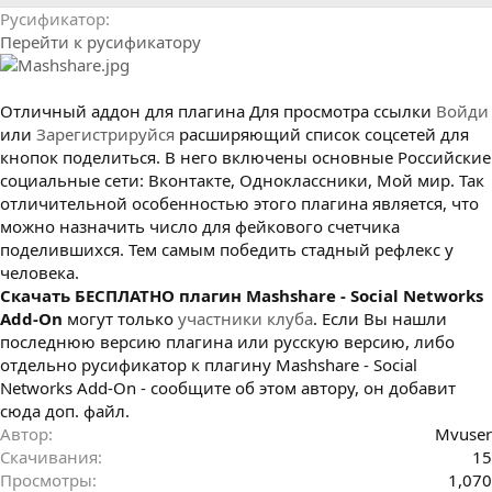
р
с
Русификатор
о
Перейти к русификатору
з
д
а
н
Отличный аддон для плагина
Для просмотра ссылки
Войди
и
или
Зарегистрируйся
расширяющий список соцсетей для
я
кнопок поделиться. В него включены основные Российские
социальные сети: Вконтакте, Одноклассники, Мой мир. Так
отличительной особенностью этого плагина является, что
можно назначить число для фейкового счетчика
поделившихся. Тем самым победить стадный рефлекс у
человека.
Cкачать БЕСПЛАТНО плагин Mashshare - Social Networks
Add-On
могут только
участники клуба
. Если Вы нашли
последнюю версию плагина или русскую версию, либо
отдельно русификатор к плагину Mashshare - Social
Networks Add-On - сообщите об этом автору, он добавит
сюда доп. файл.
Автор
Mvuser
Скачивания
15
Просмотры
1,070