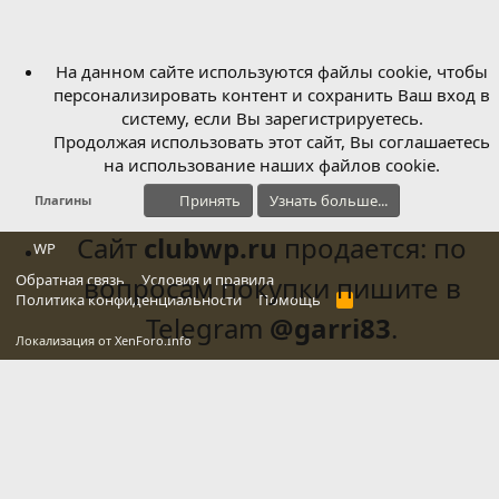
На данном сайте используются файлы cookie, чтобы
персонализировать контент и сохранить Ваш вход в
систему, если Вы зарегистрируетесь.
Продолжая использовать этот сайт, Вы соглашаетесь
на использование наших файлов cookie.
Принять
Узнать больше...
Плагины
Сайт
clubwp.ru
продается: по
WP
Обратная связь
вопросам покупки пишите в
Условия и правила
Политика конфиденциальности
Помощь
R
S
Telegram
@garri83
.
S
Локализация от
XenForo.Info