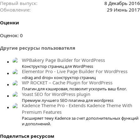
Первый выпуск
8 Декабрь 2016
Обновление
29 Июнь 2017
Оценки
0
Оценок: 0
.
Другие ресурсы пользователя
0
0
WPBakery Page Builder for WordPress
з
Конструктор страниц для WordPress
в
Elementor Pro - Live Page Builder For WordPress
ё
«drag and drop» конструктор страниц
з
WP ROCKET – Cache Plugin for WordPress
д
Плагин для кэшировая, позволит ускорить ваш блог.
Yoast SEO for WordPress plugin
Премиум лучшего SEO плагина для wordpress
Kadence Theme Pro - Extends Kadence Theme With
Premium Features
Расширяет тему Kadence за счет дополнительных функций
и дополнений.
Поделиться ресурсом