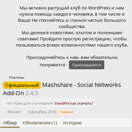
Мы активно растущий клуб по WordPress и нам
нужна помощь каждого человека, в том числе и
Ваша! Не стесняйтесь и станьте частью большого
сообщества.
Мы делимся новостями, отытом и полезными
советами! Пройдите простую регистрацию, чтобы
пользоваться всеми возможностями нашего клуба.
Присоединяйтесь к нам, вам обязательно
понравится -
Присоединится
Плагины
Mashshare - Social Networks
Официальный
Add-On
2.4.5
Нет прав для скачивания.
Узнайте как скачать?
А
Д
Mvuser
8 Декабрь 2016
Featured
в
а
т
т
Обзор
Обновления (1)
История
о
а