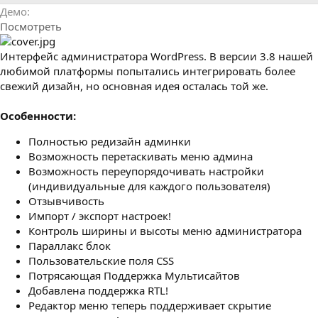
р
с
Демо
о
Посмотреть
з
д
а
Интерфейс администратора WordPress. В версии 3.8 нашей
н
любимой платформы попытались интегрировать более
и
свежий дизайн, но основная идея осталась той же.
я
Особенности:
Полностью редизайн админки
Возможность перетаскивать меню админа
Возможность переупорядочивать настройки
(индивидуальные для каждого пользователя)
Отзывчивость
Импорт / экспорт настроек!
Контроль ширины и высоты меню администратора
Параллакс блок
Пользовательские поля CSS
Потрясающая Поддержка Мультисайтов
Добавлена поддержка RTL!
Редактор меню теперь поддерживает скрытие