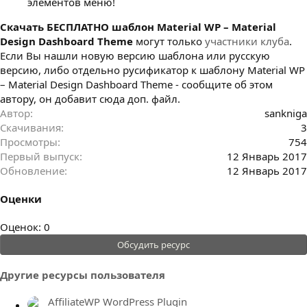
элементов меню!
Cкачать БЕСПЛАТНО шаблон Material WP – Material
Design Dashboard Theme
могут только
участники клуба
.
Если Вы нашли новую версию шаблона или русскую
версию, либо отдельно русификатор к шаблону Material WP
– Material Design Dashboard Theme - сообщите об этом
автору, он добавит сюда доп. файл.
Автор
sankniga
Скачивания
3
Просмотры
754
Первый выпуск
12 Январь 2017
Обновление
12 Январь 2017
Оценки
0
Оценок: 0
.
Обсудить ресурс
0
0
Другие ресурсы пользователя
з
в
AffiliateWP WordPress Plugin