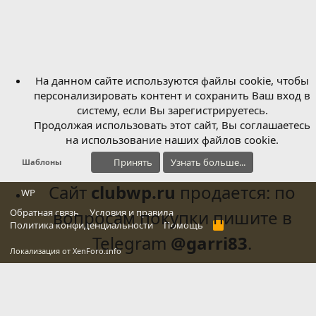
На данном сайте используются файлы cookie, чтобы
персонализировать контент и сохранить Ваш вход в
систему, если Вы зарегистрируетесь.
Продолжая использовать этот сайт, Вы соглашаетесь
на использование наших файлов cookie.
Принять
Узнать больше...
Шаблоны
Сайт
clubwp.ru
продается: по
WP
Обратная связь
вопросам покупки пишите в
Условия и правила
Политика конфиденциальности
Помощь
R
S
Telegram
@garri83
.
S
Локализация от
XenForo.Info