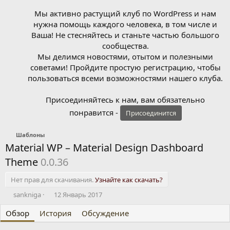
Мы активно растущий клуб по WordPress и нам
нужна помощь каждого человека, в том числе и
Ваша! Не стесняйтесь и станьте частью большого
сообщества.
Мы делимся новостями, отытом и полезными
советами! Пройдите простую регистрацию, чтобы
пользоваться всеми возможностями нашего клуба.
Присоединяйтесь к нам, вам обязательно
понравится -
Присоединится
Шаблоны
Material WP – Material Design Dashboard
Theme
0.0.36
Нет прав для скачивания.
Узнайте как скачать?
А
Д
sankniga
12 Январь 2017
в
а
Обзор
т
История
т
Обсуждение
о
а