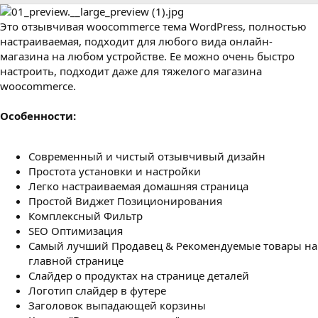
р
с
о
Это отзывчивая woocommerce тема WordPress, полностью
з
д
настраиваемая, подходит для любого вида онлайн-
а
магазина на любом устройстве. Ее можно очень быстро
н
настроить, подходит даже для тяжелого магазина
и
woocommerce.
я
Особенности:
Современный и чистый отзывчивый дизайн
Простота установки и настройки
Легко настраиваемая домашняя страница
Простой Виджет Позиционирования
Комплексный Фильтр
SEO Оптимизация
Самый лучший Продавец & Рекомендуемые товары на
главной странице
Слайдер о продуктах на странице деталей
Логотип слайдер в футере
Заголовок выпадающей корзины