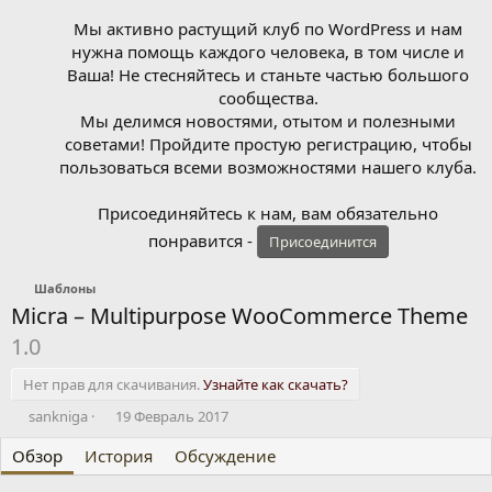
Мы активно растущий клуб по WordPress и нам
нужна помощь каждого человека, в том числе и
Ваша! Не стесняйтесь и станьте частью большого
сообщества.
Мы делимся новостями, отытом и полезными
советами! Пройдите простую регистрацию, чтобы
пользоваться всеми возможностями нашего клуба.
Присоединяйтесь к нам, вам обязательно
понравится -
Присоединится
Шаблоны
Micra – Multipurpose WooCommerce Theme
1.0
Нет прав для скачивания.
Узнайте как скачать?
А
Д
sankniga
19 Февраль 2017
в
а
Обзор
т
История
т
Обсуждение
о
а