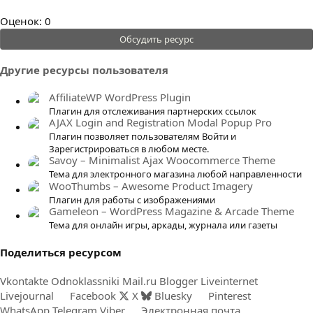
0
Оценок: 0
.
Обсудить ресурс
0
0
Другие ресурсы пользователя
з
в
AffiliateWP WordPress Plugin
ё
Плагин для отслеживания партнерских ссылок
AJAX Login and Registration Modal Popup Pro
з
Плагин позволяет пользователям Войти и
д
Зарегистрироваться в любом месте.
Savoy – Minimalist Ajax Woocommerce Theme
Тема для электронного магазина любой направленности
WooThumbs – Awesome Product Imagery
Плагин для работы с изображениями
Gameleon – WordPress Magazine & Arcade Theme
Тема для онлайн игры, аркады, журнала или газеты
Поделиться ресурсом
Vkontakte
Odnoklassniki
Mail.ru
Blogger
Liveinternet
Livejournal
Facebook
X
Bluesky
Pinterest
WhatsApp
Telegram
Viber
Электронная почта