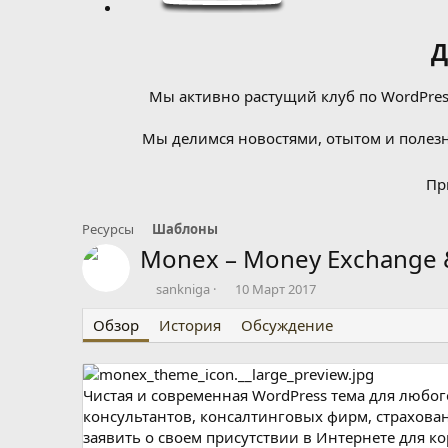
Д
Мы активно растущий клуб по WordPress
Мы делимся новостями, отытом и полезн
Пр
Ресурсы
Шаблоны
Monex – Money Exchange 
А
Д
sankniga
10 Март 2017
в
а
Обзор
т
История
т
Обсуждение
о
а
р
с
о
Чистая и современная WordPress тема для любог
з
д
консультантов, консалтинговых фирм, страхова
а
заявить о своем присутствии в Интернете для 