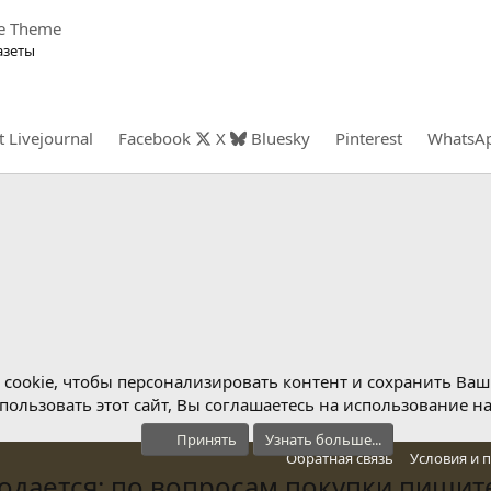
de Theme
азеты
t
Livejournal
Facebook
X
Bluesky
Pinterest
WhatsA
cookie, чтобы персонализировать контент и сохранить Ваш в
ользовать этот сайт, Вы соглашаетесь на использование н
Принять
Узнать больше...
Обратная связь
Условия и 
дается: по вопросам покупки пишите