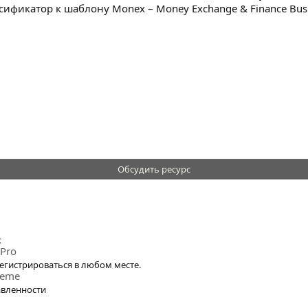
ификатор к шаблону Monex – Money Exchange & Finance Busi
Обсудить ресурс
к
 Pro
егистрироваться в любом месте.
heme
авленности