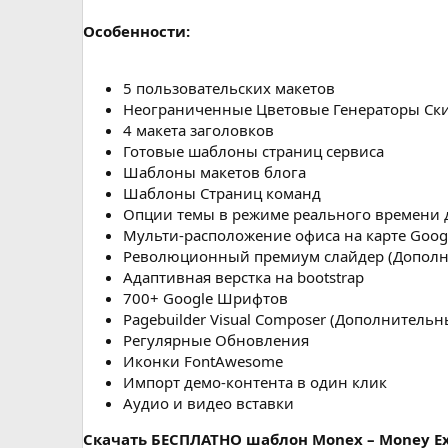
н
и
Особенности:
я
5 пользовательских макетов
Неограниченные Цветовые Генераторы Ск
4 макета заголовков
Готовые шаблоны страниц сервиса
Шаблоны макетов блога
Шаблоны Страниц команд
Опции темы в режиме реального времени 
Мульти-расположение офиса на карте Goog
Революционный премиум слайдер (Дополн
Адаптивная верстка на bootstrap
700+ Google Шрифтов
Pagebuilder Visual Composer (Дополнитель
Регулярные Обновления
Иконки FontAwesome
Импорт демо-контента в один клик
Аудио и видео вставки
Cкачать БЕСПЛАТНО шаблон Monex – Money Exc