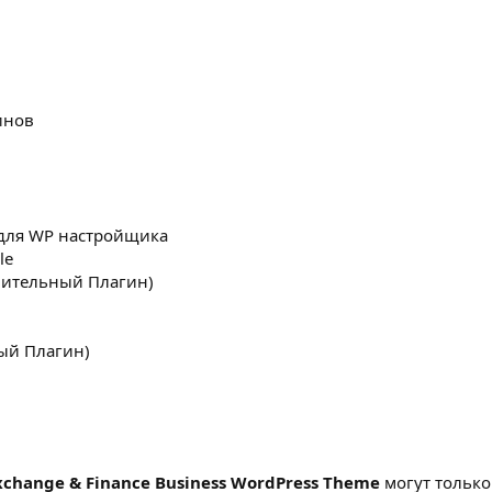
инов
для WP настройщика
le
ительный Плагин)
ный Плагин)
hange & Finance Business WordPress Theme
могут тольк