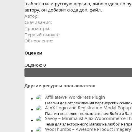
шаблона или русскую версию, либо отдельно рус
автору, он добавит сюда доп. файл.
Автор
Скачивания
Просмотры
Первый выпуск
Обновление
Оценки
0
Оценок: 0
.
0
0
Другие ресурсы пользователя
з
в
AffiliateWP WordPress Plugin
ё
Плагин для отслеживания партнерских ссыло
AJAX Login and Registration Modal Popup
з
Плагин позволяет пользователям Войти и Зар
д
Savoy – Minimalist Ajax Woocommerce T
Тема для электронного магазина любой напр
WooThumbs – Awesome Product Imagery