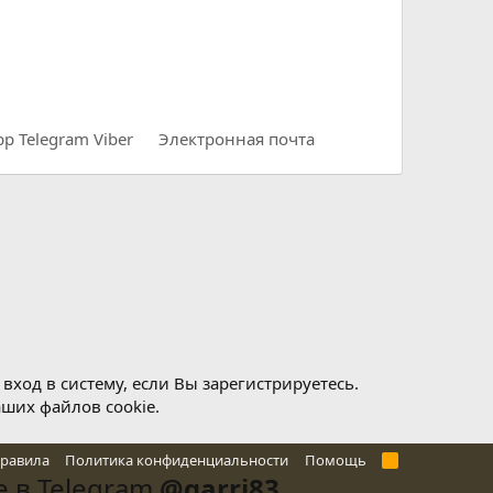
pp
Telegram
Viber
Электронная почта
ход в систему, если Вы зарегистрируетесь.
аших файлов cookie.
правила
Политика конфиденциальности
Помощь
R
S
 в Telegram
@garri83
.
S