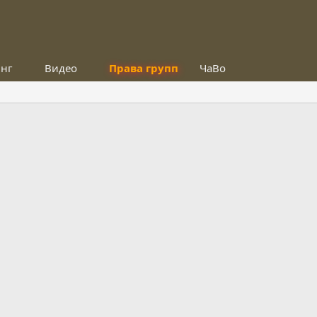
инг
Видео
Права групп
ЧаВо