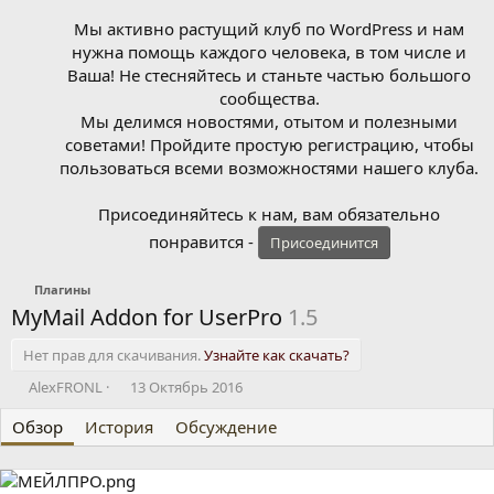
Мы активно растущий клуб по WordPress и нам
нужна помощь каждого человека, в том числе и
Ваша! Не стесняйтесь и станьте частью большого
сообщества.
Мы делимся новостями, отытом и полезными
советами! Пройдите простую регистрацию, чтобы
пользоваться всеми возможностями нашего клуба.
Присоединяйтесь к нам, вам обязательно
понравится -
Присоединится
Плагины
MyMail Addon for UserPro
1.5
Нет прав для скачивания.
Узнайте как скачать?
А
Д
AlexFRONL
13 Октябрь 2016
в
а
Обзор
т
История
т
Обсуждение
о
а
р
с
о