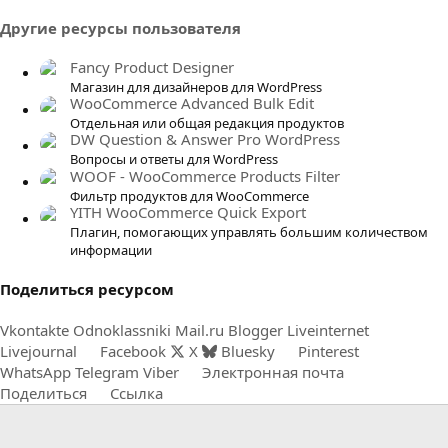
0
Другие ресурсы пользователя
з
в
Fancy Product Designer
ё
Магазин для дизайнеров для WordPress
WooCommerce Advanced Bulk Edit
з
Отдельная или общая редакция продуктов
д
DW Question & Answer Pro WordPress
Вопросы и ответы для WordPress
WOOF - WooCommerce Products Filter
Фильтр продуктов для WooCommerce
YITH WooCommerce Quick Export
Плагин, помогающих управлять большим количеством
информации
Поделиться ресурсом
Vkontakte
Odnoklassniki
Mail.ru
Blogger
Liveinternet
Livejournal
Facebook
X
Bluesky
Pinterest
WhatsApp
Telegram
Viber
Электронная почта
Поделиться
Ссылка