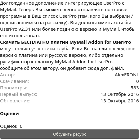
Долгожданное дополнение интегрирующее UserPro с
з
д
MyMail. Теперь Вы сможете легко отправлять почтовые
а
программы в Ваш список UserPro (тем, кого Вы выбрали /
н
подписавшимся на рассылку). Вы должны иметь хотя бы
и
UserPro v2.31 или более позднюю версию и MyMail, чтобы
я
его использовать.
Cкачать БЕСПЛАТНО плагин MyMail Addon for UserPro
могут только
участники клуба
. Если Вы нашли последнюю
версию плагина или русскую версию, либо отдельно
русификатор к плагину MyMail Addon for UserPro -
сообщите об этом автору, он добавит сюда доп. файл.
Автор
AlexFRONL
Скачивания
0
Просмотры
583
Первый выпуск
13 Октябрь 2016
Обновление
13 Октябрь 2016
Оценки
0
Оценок: 0
.
Обсудить ресурс
0