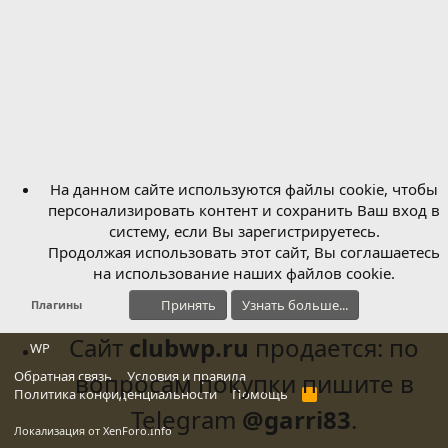
На данном сайте используются файлы cookie, чтобы
персонализировать контент и сохранить Ваш вход в
систему, если Вы зарегистрируетесь.
Продолжая использовать этот сайт, Вы соглашаетесь
на использование наших файлов cookie.
Принять
Узнать больше...
Плагины
Сайт
clubwp.ru
продается: по
WP
Обратная связь
вопросам покупки пишите в
Условия и правила
Политика конфиденциальности
Помощь
R
S
Telegram
@garri83
.
S
Локализация от
XenForo.Info