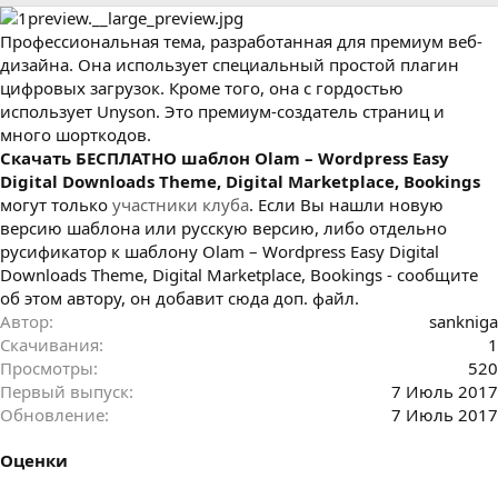
р
с
о
Профессиональная тема, разработанная для премиум веб-
з
д
дизайна. Она использует специальный простой плагин
а
цифровых загрузок. Кроме того, она с гордостью
н
использует Unyson. Это премиум-создатель страниц и
и
много шорткодов.
я
Cкачать БЕСПЛАТНО шаблон Olam – Wordpress Easy
Digital Downloads Theme, Digital Marketplace, Bookings
могут только
участники клуба
. Если Вы нашли новую
версию шаблона или русскую версию, либо отдельно
русификатор к шаблону Olam – Wordpress Easy Digital
Downloads Theme, Digital Marketplace, Bookings - сообщите
об этом автору, он добавит сюда доп. файл.
Автор
sankniga
Скачивания
1
Просмотры
520
Первый выпуск
7 Июль 2017
Обновление
7 Июль 2017
Оценки