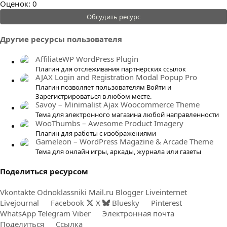
0
Оценок: 0
.
Обсудить ресурс
0
0
Другие ресурсы пользователя
з
в
AffiliateWP WordPress Plugin
ё
Плагин для отслеживания партнерских ссылок
AJAX Login and Registration Modal Popup Pro
з
Плагин позволяет пользователям Войти и
д
Зарегистрироваться в любом месте.
Savoy – Minimalist Ajax Woocommerce Theme
Тема для электронного магазина любой направленности
WooThumbs – Awesome Product Imagery
Плагин для работы с изображениями
Gameleon – WordPress Magazine & Arcade Theme
Тема для онлайн игры, аркады, журнала или газеты
Поделиться ресурсом
Vkontakte
Odnoklassniki
Mail.ru
Blogger
Liveinternet
Livejournal
Facebook
X
Bluesky
Pinterest
WhatsApp
Telegram
Viber
Электронная почта
Поделиться
Ссылка