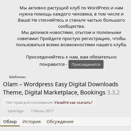
Мы активно растущий клуб по WordPress и нам
нужна помощь каждого человека, в том числе и
Ваша! Не стесняйтесь и станьте частью большого
сообщества.
Мы делимся новостями, отытом и полезными
советами! Пройдите простую регистрацию, чтобы
пользоваться всеми возможностями нашего клуба.
Присоединяйтесь к нам, вам обязательно
понравится -
Присоединится
Шаблоны
Olam – Wordpress Easy Digital Downloads
Theme, Digital Marketplace, Bookings
3.3.2
Нет прав для скачивания.
Узнайте как скачать?
А
Д
sankniga
7 Июль 2017
в
а
Обзор
т
История
т
Обсуждение
о
а