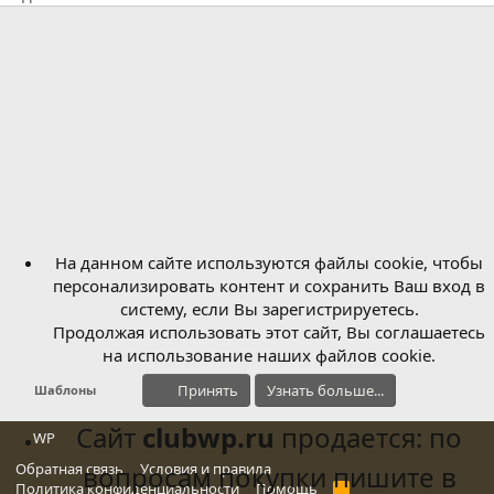
На данном сайте используются файлы cookie, чтобы
персонализировать контент и сохранить Ваш вход в
систему, если Вы зарегистрируетесь.
Продолжая использовать этот сайт, Вы соглашаетесь
на использование наших файлов cookie.
Принять
Узнать больше...
Шаблоны
Сайт
clubwp.ru
продается: по
WP
Обратная связь
вопросам покупки пишите в
Условия и правила
Политика конфиденциальности
Помощь
R