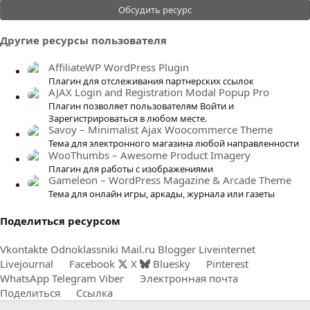
.
Обсудить ресурс
0
0
Другие ресурсы пользователя
з
в
AffiliateWP WordPress Plugin
ё
Плагин для отслеживания партнерских ссылок
AJAX Login and Registration Modal Popup Pro
з
Плагин позволяет пользователям Войти и
д
Зарегистрироваться в любом месте.
Savoy – Minimalist Ajax Woocommerce Theme
Тема для электронного магазина любой направленности
WooThumbs – Awesome Product Imagery
Плагин для работы с изображениями
Gameleon – WordPress Magazine & Arcade Theme
Тема для онлайн игры, аркады, журнала или газеты
Поделиться ресурсом
Vkontakte
Odnoklassniki
Mail.ru
Blogger
Liveinternet
Livejournal
Facebook
X
Bluesky
Pinterest
WhatsApp
Telegram
Viber
Электронная почта
Поделиться
Ссылка