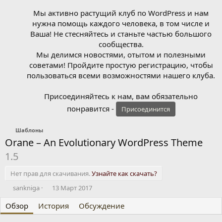
Мы активно растущий клуб по WordPress и нам
нужна помощь каждого человека, в том числе и
Ваша! Не стесняйтесь и станьте частью большого
сообщества.
Мы делимся новостями, отытом и полезными
советами! Пройдите простую регистрацию, чтобы
пользоваться всеми возможностями нашего клуба.
Присоединяйтесь к нам, вам обязательно
понравится -
Присоединится
Шаблоны
Orane – An Evolutionary WordPress Theme
1.5
Нет прав для скачивания.
Узнайте как скачать?
А
Д
sankniga
13 Март 2017
в
а
Обзор
т
История
т
Обсуждение
о
а