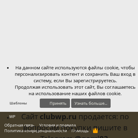
На данном сайте используются файлы cookie, чтобы
персонализировать контент и сохранить Ваш вход в
систему, если Вы зарегистрируетесь.
Продолжая использовать этот сайт, Вы соглашаетесь
на использование наших файлов cookie.
Принять
Узнать больше...
Шаблоны
Сайт
clubwp.ru
продается: по
WP
Обратная связь
вопросам покупки пишите в
Условия и правила
Политика конфиденциальности
Помощь
R
S