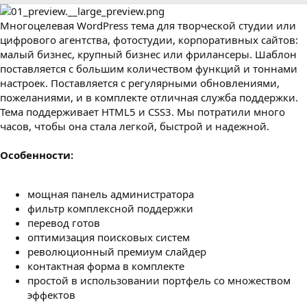
р
с
о
Многоцелевая WordPress тема для творческой студии или
з
д
цифрового агентства, фотостудии, корпоративных сайтов:
а
малый бизнес, крупный бизнес или фрилансеры. Шаблон
н
поставляется с большим количеством функций и тоннами
и
настроек. Поставляется с регулярными обновлениями,
я
пожеланиями, и в комплекте отличная служба поддержки.
Тема поддерживает HTML5 и CSS3. Мы потратили много
часов, чтобы она стала легкой, быстрой и надежной.
Особенности:
мощная панель администратора
фильтр комплексной поддержки
перевод готов
оптимизация поисковых систем
революционный премиум слайдер
контактная форма в комплекте
простой в использовании портфель со множеством
эффектов