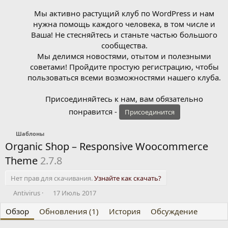
Мы активно растущий клуб по WordPress и нам
нужна помощь каждого человека, в том числе и
Ваша! Не стесняйтесь и станьте частью большого
сообщества.
Мы делимся новостями, отытом и полезными
советами! Пройдите простую регистрацию, чтобы
пользоваться всеми возможностями нашего клуба.
Присоединяйтесь к нам, вам обязательно
понравится -
Присоединится
Шаблоны
Organic Shop – Responsive Woocommerce
Theme
2.7.8
Нет прав для скачивания.
Узнайте как скачать?
А
Д
Antivirus
17 Июль 2017
в
а
Обзор
т
Обновления (1)
т
История
Обсуждение
о
а