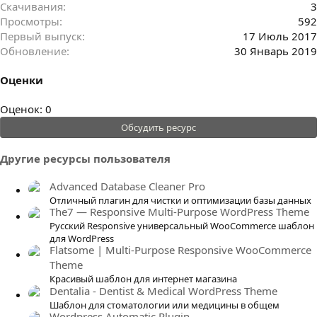
Скачивания
3
Просмотры
592
Первый выпуск
17 Июль 2017
Обновление
30 Январь 2019
Оценки
0
Оценок: 0
.
Обсудить ресурс
0
0
Другие ресурсы пользователя
з
в
Advanced Database Cleaner Pro
ё
Отличный плагин для чистки и оптимизации базы данных
The7 — Responsive Multi-Purpose WordPress Theme
з
Русский Responsive универсальный WooCommerce шаблон
д
для WordPress
Flatsome | Multi-Purpose Responsive WooCommerce
Theme
Красивый шаблон для интернет магазина
Dentalia - Dentist & Medical WordPress Theme
Шаблон для стоматологии или медицины в общем
Wordpress Automatic Plugin