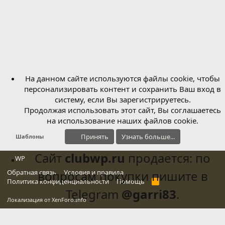
На данном сайте используются файлы cookie, чтобы
персонализировать контент и сохранить Ваш вход в
систему, если Вы зарегистрируетесь.
Продолжая использовать этот сайт, Вы соглашаетесь
на использование наших файлов cookie.
Принять
Узнать больше...
Шаблоны
Сайт
clubwp.ru
продается: по
WP
Обратная связь
вопросам покупки пишите в
Условия и правила
Политика конфиденциальности
Помощь
R
S
Telegram
@garri83
.
S
Локализация от
XenForo.Info