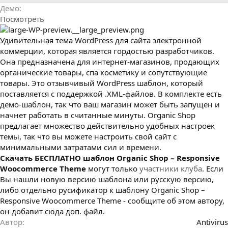
р
с
Демо
о
Посмотреть
з
д
а
Удивительная тема WordPress для сайта электронной
н
коммерции, которая является гордостью разработчиков.
и
Она предназначена для интернет-магазинов, продающих
я
органические товары, спа косметику и сопутствующие
товары. Это отзывчивый WordPress шаблон, который
поставляется с поддержкой .XML-файлов. В комплекте есть
демо-шаблон, так что ваш магазин может быть запущен и
начнет работать в считанные минуты. Organic Shop
предлагает множество действительно удобных настроек
темы, так что вы можете настроить свой сайт с
минимальными затратами сил и времени.
Cкачать БЕСПЛАТНО шаблон Organic Shop – Responsive
Woocommerce Theme
могут только
участники клуба
. Если
Вы нашли новую версию шаблона или русскую версию,
либо отдельно русификатор к шаблону Organic Shop –
Responsive Woocommerce Theme - сообщите об этом автору,
он добавит сюда доп. файл.
Автор
Antivirus