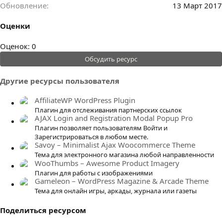
Обновление
13 Март 2017
Оценки
0
Оценок: 0
.
Обсудить ресурс
0
0
Другие ресурсы пользователя
з
в
AffiliateWP WordPress Plugin
ё
Плагин для отслеживания партнерских ссылок
AJAX Login and Registration Modal Popup Pro
з
Плагин позволяет пользователям Войти и
д
Зарегистрироваться в любом месте.
Savoy – Minimalist Ajax Woocommerce Theme
Тема для электронного магазина любой направленности
WooThumbs – Awesome Product Imagery
Плагин для работы с изображениями
Gameleon – WordPress Magazine & Arcade Theme
Тема для онлайн игры, аркады, журнала или газеты
Поделиться ресурсом