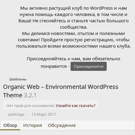
Мы активно растущий клуб по WordPress и нам
нужна помощь каждого человека, в том числе и
Ваша! Не стесняйтесь и станьте частью большого
сообщества.
Мы делимся новостями, отытом и полезными
советами! Пройдите простую регистрацию, чтобы
пользоваться всеми возможностями нашего клуба.
Присоединяйтесь к нам, вам обязательно
понравится -
Присоединится
Шаблоны
Organic Web – Environmental WordPress
Theme
3.2.1
Нет прав для скачивания.
Узнайте как скачать?
А
Д
sankniga
13 Март 2017
в
а
Обзор
т
История
т
Обсуждение
о
а