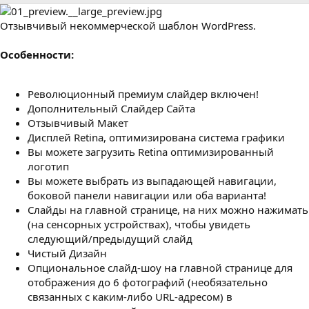
р
с
о
Отзывчивый некоммерческой шаблон WordPress.
з
д
а
Особенности:
н
и
я
Революционный премиум слайдер включен!
Дополнительный Слайдер Сайта
Отзывчивый Макет
Дисплей Retina, оптимизирована система графики
Вы можете загрузить Retina оптимизированный
логотип
Вы можете выбрать из выпадающей навигации,
боковой панели навигации или оба варианта!
Слайды на главной странице, на них можно нажимать
(на сенсорных устройствах), чтобы увидеть
следующий/предыдущий слайд
Чистый Дизайн
Опциональное слайд-шоу на главной странице для
отображения до 6 фотографий (необязательно
связанных с каким-либо URL-адресом) в