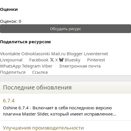
Оценки
0
Оценок: 0
.
Обсудить ресурс
0
0
Поделиться ресурсом
з
в
Vkontakte
Odnoklassniki
Mail.ru
Blogger
Liveinternet
ё
Livejournal
Facebook
X
Bluesky
Pinterest
з
WhatsApp
Telegram
Viber
Электронная почта
д
Поделиться
Ссылка
Последние обновления
6.7.4
Oshine 6.7.4 - Включает в себя последнюю версию
плагина Master Slider, который имеет исправление...
Улучшения производительности