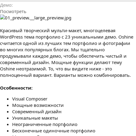
р
с
Демо
о
Посмотреть
з
д
а
н
Красивый творческий мульти-макет, многоцелевая
и
WordPress тема портфолио с 23 уникальными демо. Oshine
я
считается одной из лучших тем портфолио и фотографии
во многих популярных блогах. Мы тщательно
продумывали каждое демо, чтобы обеспечить чистый и
современный дизайн. Мощные функции делают тему
Oshine неотразимой. То, что вы видите ниже - это
полноценный вариант. Варианты можно комбинировать.
Особенности:
Visual Composer
Мощные возможности
Современный дизайн
Уникальные макеты
Неограниченные портфолио
Бесконечные одиночные портфолио