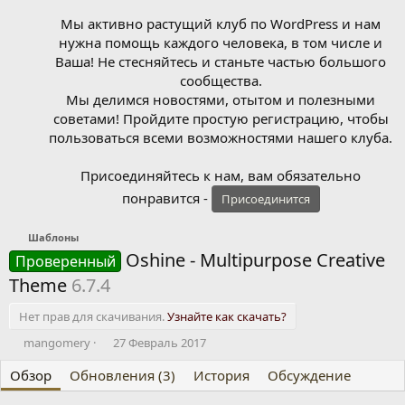
Мы активно растущий клуб по WordPress и нам
нужна помощь каждого человека, в том числе и
Ваша! Не стесняйтесь и станьте частью большого
сообщества.
Мы делимся новостями, отытом и полезными
советами! Пройдите простую регистрацию, чтобы
пользоваться всеми возможностями нашего клуба.
Присоединяйтесь к нам, вам обязательно
понравится -
Присоединится
Шаблоны
Oshine - Multipurpose Creative
Проверенный
Theme
6.7.4
Нет прав для скачивания.
Узнайте как скачать?
А
Д
mangomery
27 Февраль 2017
в
а
Обзор
т
Обновления (3)
т
История
Обсуждение
о
а