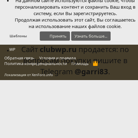
На данном сайте используются файлы cookie, чтобы
персонализировать контент и сохранить Ваш вход в
систему, если Вы зарегистрируетесь.
Продолжая использовать этот сайт, Вы соглашаетесь
на использование наших файлов cookie.
Принять
Узнать больше...
Шаблоны
Сайт
clubwp.ru
продается: по
WP
Обратная связь
вопросам покупки пишите в
Условия и правила
Политика конфиденциальности
Помощь
R
S
Telegram
@garri83
.
S
Локализация от
XenForo.Info