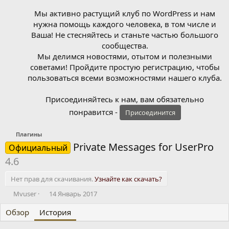
Мы активно растущий клуб по WordPress и нам
нужна помощь каждого человека, в том числе и
Ваша! Не стесняйтесь и станьте частью большого
сообщества.
Мы делимся новостями, отытом и полезными
советами! Пройдите простую регистрацию, чтобы
пользоваться всеми возможностями нашего клуба.
Присоединяйтесь к нам, вам обязательно
понравится -
Присоединится
Плагины
Private Messages for UserPro
Официальный
4.6
Нет прав для скачивания.
Узнайте как скачать?
А
Д
Mvuser
14 Январь 2017
в
а
Обзор
т
История
т
о
а