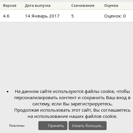
р
с
Версия
Дата выпуска
Скачивания
Оценка
о
з
0
4.6
14 Январь 2017
5
Оценок: 0
д
.
а
н
0
и
0
я
з
в
ё
з
д
На данном сайте используются файлы cookie, чтобы
персонализировать контент и сохранить Ваш вход в
систему, если Вы зарегистрируетесь.
Продолжая использовать этот сайт, Вы соглашаетесь
на использование наших файлов cookie.
Принять
Узнать больше...
Плагины