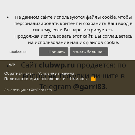
На данном сайте используются файлы cookie, чтобы
персонализировать контент и сохранить Ваш вход в
систему, если Вы зарегистрируетесь.
Продолжая использовать этот сайт, Вы соглашаетесь
на использование наших файлов cookie.
Принять
Узнать больше...
Шаблоны
Сайт
clubwp.ru
продается: по
WP
Обратная связь
вопросам покупки пишите в
Условия и правила
Политика конфиденциальности
Помощь
R
S
Telegram
@garri83
.
S
Локализация от
XenForo.Info