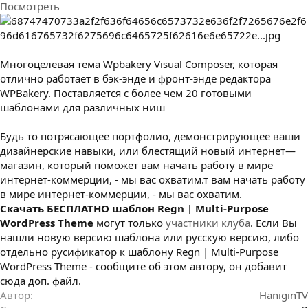
Посмотреть
з
д
а
н
и
Многоцелевая тема Wpbakery Visual Composer, которая
я
отлично работает в бэк-энде и фронт-энде редактора
WPBakery. Поставляется с более чем 20 готовыми
шаблонами для различных ниш
Будь то потрясающее портфолио, демонстрирующее ваши
дизайнерские навыки, или блестящий новый интернет—
магазин, который поможет вам начать работу в мире
интернет-коммерции, - мы вас охватим.т вам начать работу
в мире интернет-коммерции, - мы вас охватим.
Cкачать БЕСПЛАТНО шаблон Regn | Multi-Purpose
WordPress Theme
могут только
участники клуба
. Если Вы
нашли новую версию шаблона или русскую версию, либо
отдельно русификатор к шаблону Regn | Multi-Purpose
WordPress Theme - сообщите об этом автору, он добавит
сюда доп. файл.
Автор
HaniginTV