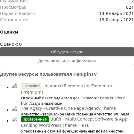
Скачивания
2
Просмотры
621
Первый выпуск
13 Январь 2021
Обновление
13 Январь 2021
Оценки
0
Оценок: 0
.
Обсудить ресурс
0
Дополнительная информация
0
з
Другие ресурсы пользователя HaniginTV
в
ё
Unlimited Elements for Elementor
Elementor
з
(Premium)
д
Огромный пакет виджетов для Elementor Page Builder с
html/css/js виджетами
The Agecy - Creative One Page Agency Theme
Агентство - Творческое Одна страница Агентство WP Тема
Bufet - Multi Concept Software & App
Проверенный
Landing WordPress Theme + RTL
Упакованные с кучей функциональных возможностей,