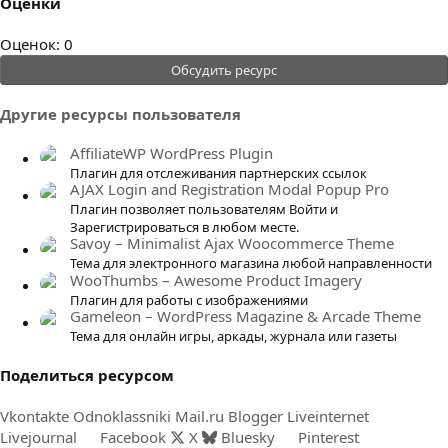
Оценки
0
Оценок: 0
.
Обсудить ресурс
0
0
Другие ресурсы пользователя
з
в
AffiliateWP WordPress Plugin
ё
Плагин для отслеживания партнерских ссылок
AJAX Login and Registration Modal Popup Pro
з
Плагин позволяет пользователям Войти и
д
Зарегистрироваться в любом месте.
Savoy – Minimalist Ajax Woocommerce Theme
Тема для электронного магазина любой направленности
WooThumbs – Awesome Product Imagery
Плагин для работы с изображениями
Gameleon – WordPress Magazine & Arcade Theme
Тема для онлайн игры, аркады, журнала или газеты
Поделиться ресурсом
Vkontakte
Odnoklassniki
Mail.ru
Blogger
Liveinternet
Livejournal
Facebook
X
Bluesky
Pinterest