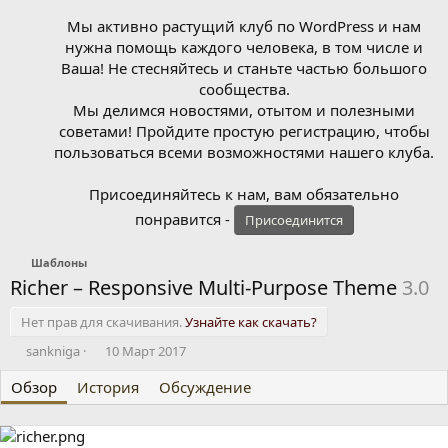
Мы активно растущий клуб по WordPress и нам
нужна помощь каждого человека, в том числе и
Ваша! Не стесняйтесь и станьте частью большого
сообщества.
Мы делимся новостями, отытом и полезными
советами! Пройдите простую регистрацию, чтобы
пользоваться всеми возможностями нашего клуба.
Присоединяйтесь к нам, вам обязательно
понравится -
Присоединится
Шаблоны
Richer – Responsive Multi-Purpose Theme
3.0
Нет прав для скачивания.
Узнайте как скачать?
А
Д
sankniga
10 Март 2017
в
а
Обзор
т
История
т
Обсуждение
о
а
р
с
о