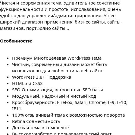
Чистая и современная тема. Удивительное сочетание
з
д
функциональности и простоты использования, очень
а
удобно для управления/администрирования. У нее
н
широкий диапазон применения: бизнес-сайты, сайты-
и
магазинов, портфолио сайты...
я
Особенности:
Премиум Многоцелевая WordPress Тема
Чистый, современный дизайн может быть
использован для любого типа веб-сайта
WordPress 3.8+ Поддержка
HTML5 и CSS3
SEO Оптимизация, встроенные SEO базы
Модульный, надежный и чистый код
Кроссбраузерность: FireFox, Safari, Chrome, IE9, IE10,
IE11
100% отзывчивый тема с возможностью поворота
Retina Совместимость
Детская тема в комплекте
Высокое удобство и пользовательский опыт