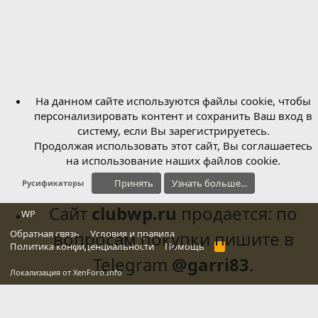
На данном сайте используются файлы cookie, чтобы
персонализировать контент и сохранить Ваш вход в
систему, если Вы зарегистрируетесь.
Продолжая использовать этот сайт, Вы соглашаетесь
на использование наших файлов cookie.
Принять
Узнать больше...
Русификаторы
Сайт
clubwp.ru
продается: по
WP
Обратная связь
вопросам покупки пишите в
Условия и правила
Политика конфиденциальности
Помощь
R
S
Telegram
@garri83
.
S
Локализация от
XenForo.Info