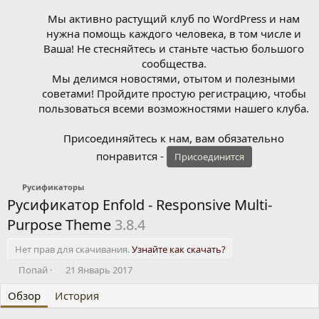
Мы активно растущий клуб по WordPress и нам
нужна помощь каждого человека, в том числе и
Ваша! Не стесняйтесь и станьте частью большого
сообщества.
Мы делимся новостями, отытом и полезными
советами! Пройдите простую регистрацию, чтобы
пользоваться всеми возможностями нашего клуба.
Присоединяйтесь к нам, вам обязательно
понравится -
Присоединится
Русификаторы
Русификатор Enfold - Responsive Multi-
Purpose Theme
3.8.4
Нет прав для скачивания.
Узнайте как скачать?
А
Д
Попай
21 Январь 2017
в
а
Обзор
т
История
т
о
а