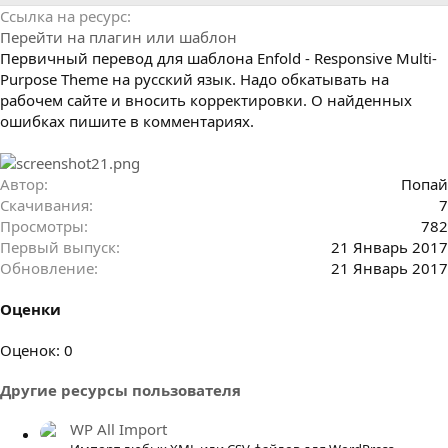
р
с
Ссылка на ресурс
о
Перейти на плагин или шаблон
з
д
Первичный перевод для шаблона Enfold - Responsive Multi-
а
Purpose Theme на русский язык. Надо обкатывать на
н
рабочем сайте и вносить корректировки. О найденных
и
ошибках пишите в комментариях.
я
Автор
Попай
Скачивания
7
Просмотры
782
Первый выпуск
21 Январь 2017
Обновление
21 Январь 2017
Оценки
0
Оценок: 0
.
Другие ресурсы пользователя
0
0
WP All Import
з