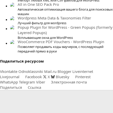
Импорт любых XML или CSV файлов для WordPress
в
All in One SEO Pack Pro
ё
Автоматическая оптимизация вашего блога для поисковых
з
машин
д
Wordpress Meta Data & Taxonomies Filter
Лучший фильтр для wordpress
Popup Plugin for WordPress - Green Popups (formerly
Layered Popups)
Всплывающие окна для WordPress
WooCommerce PDF Vouchers - WordPress Plugin
Позволяет продавать коды ваучеров, с последующей
передачей прямо в руки
Поделиться ресурсом
Vkontakte
Odnoklassniki
Mail.ru
Blogger
Liveinternet
Livejournal
Facebook
X
Bluesky
Pinterest
WhatsApp
Telegram
Viber
Электронная почта
Поделиться
Ссылка