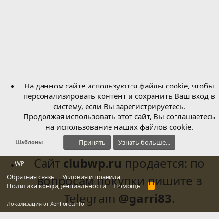
На данном сайте используются файлы cookie, чтобы
персонализировать контент и сохранить Ваш вход в
систему, если Вы зарегистрируетесь.
Продолжая использовать этот сайт, Вы соглашаетесь
на использование наших файлов cookie.
Принять
Узнать больше...
Шаблоны
Сайт
clubwp.ru
продается: по
WP
Обратная связь
вопросам покупки пишите в
Условия и правила
Политика конфиденциальности
Помощь
R
S
Telegram
@garri83
.
S
Локализация от
XenForo.Info