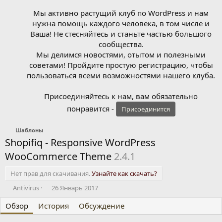
Мы активно растущий клуб по WordPress и нам
нужна помощь каждого человека, в том числе и
Ваша! Не стесняйтесь и станьте частью большого
сообщества.
Мы делимся новостями, отытом и полезными
советами! Пройдите простую регистрацию, чтобы
пользоваться всеми возможностями нашего клуба.
Присоединяйтесь к нам, вам обязательно
понравится -
Присоединится
Шаблоны
Shopifiq - Responsive WordPress
WooCommerce Theme
2.4.1
Нет прав для скачивания.
Узнайте как скачать?
А
Д
Antivirus
26 Январь 2017
в
а
Обзор
т
История
т
Обсуждение
о
а