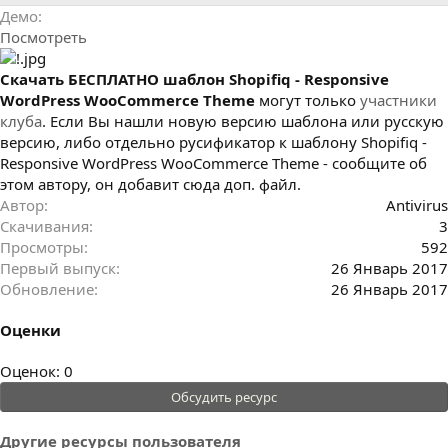
р
с
Демо
о
Посмотреть
з
д
а
Cкачать БЕСПЛАТНО шаблон Shopifiq - Responsive
н
WordPress WooCommerce Theme
могут только
участники
и
клуба
. Если Вы нашли новую версию шаблона или русскую
я
версию, либо отдельно русификатор к шаблону Shopifiq -
Responsive WordPress WooCommerce Theme - сообщите об
этом автору, он добавит сюда доп. файл.
Автор
Antivirus
Скачивания
3
Просмотры
592
Первый выпуск
26 Январь 2017
Обновление
26 Январь 2017
Оценки
0
Оценок: 0
.
Обсудить ресурс
0
0
Другие ресурсы пользователя