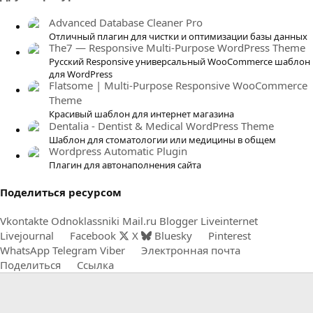
з
в
Advanced Database Cleaner Pro
ё
Отличный плагин для чистки и оптимизации базы данных
The7 — Responsive Multi-Purpose WordPress Theme
з
Русский Responsive универсальный WooCommerce шаблон
д
для WordPress
Flatsome | Multi-Purpose Responsive WooCommerce
Theme
Красивый шаблон для интернет магазина
Dentalia - Dentist & Medical WordPress Theme
Шаблон для стоматологии или медицины в общем
Wordpress Automatic Plugin
Плагин для автонаполнения сайта
Поделиться ресурсом
Vkontakte
Odnoklassniki
Mail.ru
Blogger
Liveinternet
Livejournal
Facebook
X
Bluesky
Pinterest
WhatsApp
Telegram
Viber
Электронная почта
Поделиться
Ссылка