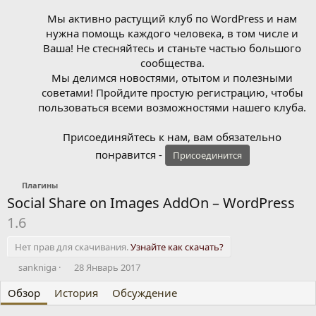
Мы активно растущий клуб по WordPress и нам
нужна помощь каждого человека, в том числе и
Ваша! Не стесняйтесь и станьте частью большого
сообщества.
Мы делимся новостями, отытом и полезными
советами! Пройдите простую регистрацию, чтобы
пользоваться всеми возможностями нашего клуба.
Присоединяйтесь к нам, вам обязательно
понравится -
Присоединится
Плагины
Social Share on Images AddOn – WordPress
1.6
Нет прав для скачивания.
Узнайте как скачать?
А
Д
sankniga
28 Январь 2017
в
а
Обзор
т
История
т
Обсуждение
о
а