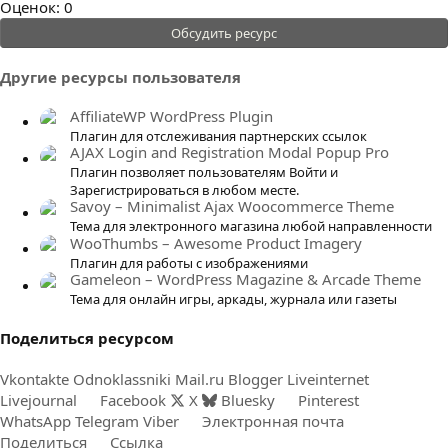
0
Оценок: 0
.
Обсудить ресурс
0
0
Другие ресурсы пользователя
з
в
AffiliateWP WordPress Plugin
ё
Плагин для отслеживания партнерских ссылок
AJAX Login and Registration Modal Popup Pro
з
Плагин позволяет пользователям Войти и
д
Зарегистрироваться в любом месте.
Savoy – Minimalist Ajax Woocommerce Theme
Тема для электронного магазина любой направленности
WooThumbs – Awesome Product Imagery
Плагин для работы с изображениями
Gameleon – WordPress Magazine & Arcade Theme
Тема для онлайн игры, аркады, журнала или газеты
Поделиться ресурсом
Vkontakte
Odnoklassniki
Mail.ru
Blogger
Liveinternet
Livejournal
Facebook
X
Bluesky
Pinterest
WhatsApp
Telegram
Viber
Электронная почта
Поделиться
Ссылка