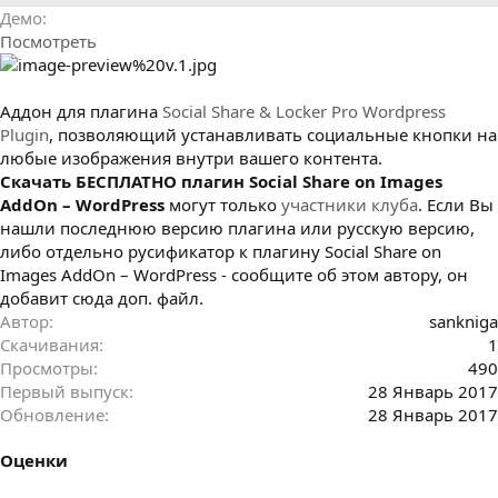
р
с
Демо
о
Посмотреть
з
д
а
н
Аддон для плагина
Social Share & Locker Pro Wordpress
и
Plugin
, позволяющий устанавливать социальные кнопки на
я
любые изображения внутри вашего контента.
Cкачать БЕСПЛАТНО плагин Social Share on Images
AddOn – WordPress
могут только
участники клуба
. Если Вы
нашли последнюю версию плагина или русскую версию,
либо отдельно русификатор к плагину Social Share on
Images AddOn – WordPress - сообщите об этом автору, он
добавит сюда доп. файл.
Автор
sankniga
Скачивания
1
Просмотры
490
Первый выпуск
28 Январь 2017
Обновление
28 Январь 2017
Оценки