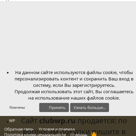
На данном сайте используются файлы cookie, чтобы
персонализировать контент и сохранить Ваш вход в
систему, если Вы зарегистрируетесь.
Продолжая использовать этот сайт, Вы соглашаетесь
на использование наших файлов cookie.
Принять
Узнать больше...
Плагины
Сайт
clubwp.ru
продается: по
WP
Обратная связь
вопросам покупки пишите в
Условия и правила
Политика конфиденциальности
Помощь
R