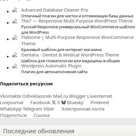
з
в
Advanced Database Cleaner Pro
ё
Отличный плагин для чистки и оптимизации базы данных
The7 — Responsive Multi-Purpose WordPress Theme
з
Русский Responsive универсальный WooCommerce шаблон
д
для WordPress
Flatsome | Multi-Purpose Responsive WooCommerce
Theme
Красивый шаблон для интернет магазина
Dentalia - Dentist & Medical WordPress Theme
Шаблон для стоматологии или медицины в общем
Wordpress Automatic Plugin
Плагин для автонаполнения сайта
Поделиться ресурсом
Vkontakte
Odnoklassniki
Mail.ru
Blogger
Liveinternet
Livejournal
Facebook
X
Bluesky
Pinterest
WhatsApp
Telegram
Viber
Электронная почта
Поделиться
Ссылка
Последние обновления