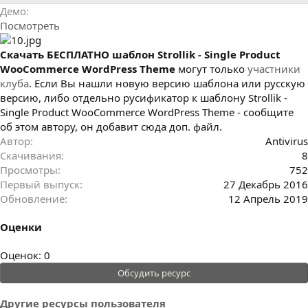
р
с
Демо
о
Посмотреть
з
д
а
Cкачать БЕСПЛАТНО шаблон Strollik - Single Product
н
WooCommerce WordPress Theme
могут только
участники
и
клуба
. Если Вы нашли новую версию шаблона или русскую
я
версию, либо отдельно русификатор к шаблону Strollik -
Single Product WooCommerce WordPress Theme - сообщите
об этом автору, он добавит сюда доп. файл.
Автор
Antivirus
Скачивания
8
Просмотры
752
Первый выпуск
27 Декабрь 2016
Обновление
12 Апрель 2019
Оценки
0
Оценок: 0
.
Обсудить ресурс
0
0
Другие ресурсы пользователя