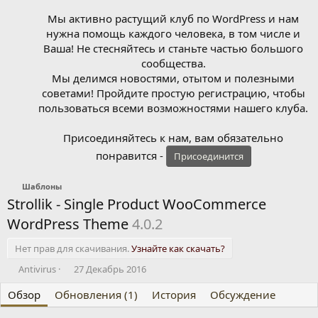
Мы активно растущий клуб по WordPress и нам
нужна помощь каждого человека, в том числе и
Ваша! Не стесняйтесь и станьте частью большого
сообщества.
Мы делимся новостями, отытом и полезными
советами! Пройдите простую регистрацию, чтобы
пользоваться всеми возможностями нашего клуба.
Присоединяйтесь к нам, вам обязательно
понравится -
Присоединится
Шаблоны
Strollik - Single Product WooCommerce
WordPress Theme
4.0.2
Нет прав для скачивания.
Узнайте как скачать?
А
Д
Antivirus
27 Декабрь 2016
в
а
Обзор
т
Обновления (1)
т
История
Обсуждение
о
а