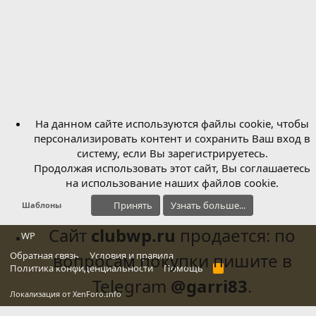
На данном сайте используются файлы cookie, чтобы
персонализировать контент и сохранить Ваш вход в
систему, если Вы зарегистрируетесь.
Продолжая использовать этот сайт, Вы соглашаетесь
на использование наших файлов cookie.
Принять
Узнать больше...
Шаблоны
Сайт
clubwp.ru
продается: по
WP
Обратная связь
вопросам покупки пишите в
Условия и правила
Политика конфиденциальности
Помощь
R
S
Telegram
@garri83
.
S
Локализация от
XenForo.Info