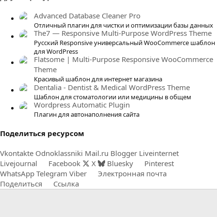
з
в
Advanced Database Cleaner Pro
ё
Отличный плагин для чистки и оптимизации базы данных
The7 — Responsive Multi-Purpose WordPress Theme
з
Русский Responsive универсальный WooCommerce шаблон
д
для WordPress
Flatsome | Multi-Purpose Responsive WooCommerce
Theme
Красивый шаблон для интернет магазина
Dentalia - Dentist & Medical WordPress Theme
Шаблон для стоматологии или медицины в общем
Wordpress Automatic Plugin
Плагин для автонаполнения сайта
Поделиться ресурсом
Vkontakte
Odnoklassniki
Mail.ru
Blogger
Liveinternet
Livejournal
Facebook
X
Bluesky
Pinterest
WhatsApp
Telegram
Viber
Электронная почта
Поделиться
Ссылка