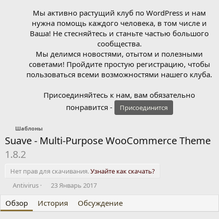
Мы активно растущий клуб по WordPress и нам
нужна помощь каждого человека, в том числе и
Ваша! Не стесняйтесь и станьте частью большого
сообщества.
Мы делимся новостями, отытом и полезными
советами! Пройдите простую регистрацию, чтобы
пользоваться всеми возможностями нашего клуба.
Присоединяйтесь к нам, вам обязательно
понравится -
Присоединится
Шаблоны
Suave - Multi-Purpose WooCommerce Theme
1.8.2
Нет прав для скачивания.
Узнайте как скачать?
А
Д
Antivirus
23 Январь 2017
в
а
Обзор
т
История
т
Обсуждение
о
а