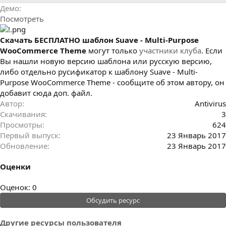
р
с
Демо
о
Посмотреть
з
д
а
Cкачать БЕСПЛАТНО шаблон Suave - Multi-Purpose
н
WooCommerce Theme
могут только
участники клуба
. Если
и
Вы нашли новую версию шаблона или русскую версию,
я
либо отдельно русификатор к шаблону Suave - Multi-
Purpose WooCommerce Theme - сообщите об этом автору, он
добавит сюда доп. файл.
Автор
Antivirus
Скачивания
3
Просмотры
624
Первый выпуск
23 Январь 2017
Обновление
23 Январь 2017
Оценки
0
Оценок: 0
.
Обсудить ресурс
0
0
Другие ресурсы пользователя