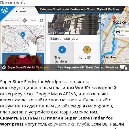
Посмотреть
з
д
а
н
и
я
Super Store Finder for Wordpress - является
многофункциональным плагином WordPress который
интегрируется с Google Maps API v3, что позволяет
клиентам легко найти свои магазины. Сделанный с
интуитивно адаптивным дизайном для смартфонов,
планшетов и устройств с сенсорным экраном.
Cкачать БЕСПЛАТНО плагин Super Store Finder for
Wordpress
могут только
участники клуба
. Если Вы нашли