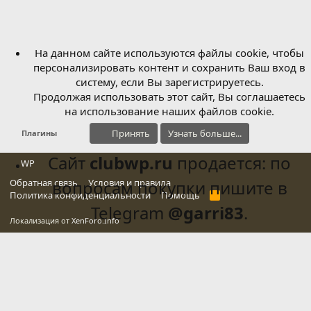
На данном сайте используются файлы cookie, чтобы
персонализировать контент и сохранить Ваш вход в
систему, если Вы зарегистрируетесь.
Продолжая использовать этот сайт, Вы соглашаетесь
на использование наших файлов cookie.
Принять
Узнать больше...
Плагины
Сайт
clubwp.ru
продается: по
WP
Обратная связь
вопросам покупки пишите в
Условия и правила
Политика конфиденциальности
Помощь
R
S
Telegram
@garri83
.
S
Локализация от
XenForo.Info