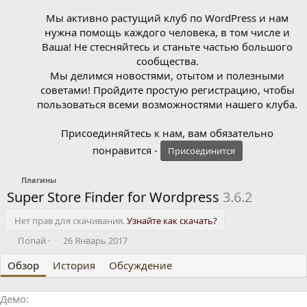
Мы активно растущий клуб по WordPress и нам
нужна помощь каждого человека, в том числе и
Ваша! Не стесняйтесь и станьте частью большого
сообщества.
Мы делимся новостями, отытом и полезными
советами! Пройдите простую регистрацию, чтобы
пользоваться всеми возможностями нашего клуба.
Присоединяйтесь к нам, вам обязательно
понравится -
Присоединится
Плагины
Super Store Finder for Wordpress
3.6.2
Нет прав для скачивания.
Узнайте как скачать?
А
Д
Попай
26 Январь 2017
в
а
Обзор
т
История
т
Обсуждение
о
а
р
с
Демо
о