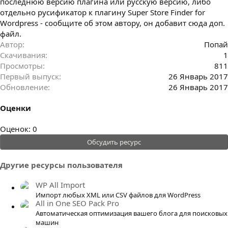
последнюю версию плагина или русскую версию, либо
отдельно русификатор к плагину Super Store Finder for
Wordpress - сообщите об этом автору, он добавит сюда доп.
файл.
Автор
Попай
Скачивания
1
Просмотры
811
Первый выпуск
26 Январь 2017
Обновление
26 Январь 2017
Оценки
0
Оценок: 0
.
Обсудить ресурс
0
0
Другие ресурсы пользователя
з
в
WP All Import
ё
Импорт любых XML или CSV файлов для WordPress
All in One SEO Pack Pro
з
Автоматическая оптимизация вашего блога для поисковых
д
машин