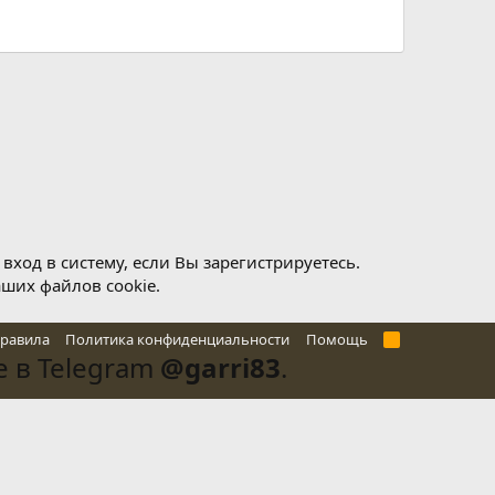
ход в систему, если Вы зарегистрируетесь.
аших файлов cookie.
правила
Политика конфиденциальности
Помощь
R
S
 в Telegram
@garri83
.
S