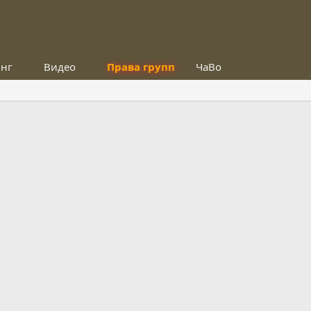
инг
Видео
Права групп
ЧаВо