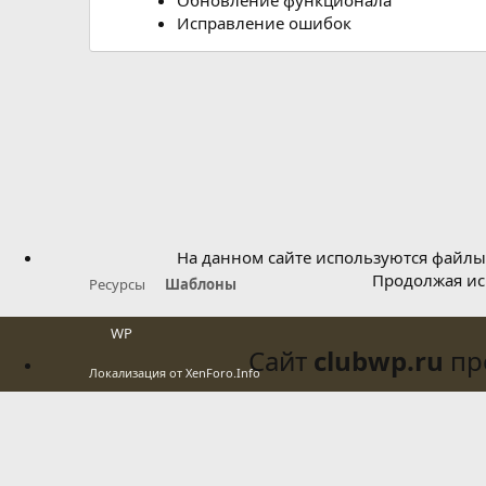
н
Исправление ошибок
и
я
На данном сайте используются файлы 
Продолжая исп
Ресурсы
Шаблоны
WP
Сайт
clubwp.ru
про
Локализация от
XenForo.Info