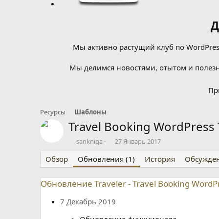
Д
Мы активно растущий клуб по WordPress
Мы делимся новостями, отытом и полезн
Пр
Ресурсы
Шаблоны
Travel Booking WordPres
А
Д
sankniga
27 Январь 2017
в
а
Обзор
т
Обновления (1)
т
История
Обсужде
о
а
р
с
Обновление Traveler - Travel Booking WordP
о
з
7 Декабрь 2019
д
а
Обновление функционала