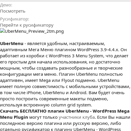
р
с
Демо
о
Посмотреть
з
д
Русификатор
а
Перейти к русификатору
н
и
я
UberMenu
- является удобным, настраиваемым,
адаптивным Мега Меню плагином WordPress 3.9-4.4.x. Он
работает из коробки с WordPress 3 Menu System, что делает
его простым для начала использования, но достаточно
мощным, чтобы создавать разнообразные и творческие
конфигурации мега меню. Плагин UberMenu полностью
адаптивен, имеет Mega или Flyout подменю. UberMenu
имеет полную совместимость с мобильными устройствами,
в том числе iPhone, UberMenu и Android. Вам будет очень
просто построить современные макеты подменю,
используя встроенную column grid system.
Cкачать БЕСПЛАТНО плагин UberMenu - WordPress Mega
Menu Plugin
могут только
участники клуба
. Если Вы нашли
последнюю версию плагина или русскую версию, либо
отдельно русификатор к плагину UberMenu - WordPress