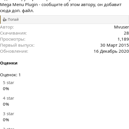
Mega Menu Plugin - сообщите об этом автору, он добавит
сюда доп. файл.
Попай
Р
е
Автор
Mvuser
а
Скачивания
28
к
Просмотры
1,189
ц
и
Первый выпуск
30 Март 2015
и
Обновление
16 Декабрь 2020
:
Оценки
5
Оценок: 1
.
5 star
0
0%
0
4 star
з
0%
в
ё
3 star
з
0%
д
2 star