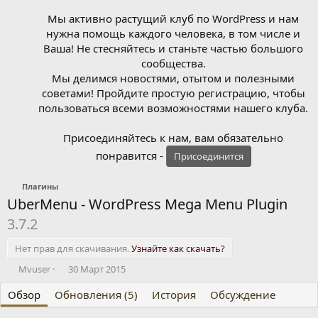
Мы активно растущий клуб по WordPress и нам
нужна помощь каждого человека, в том числе и
Ваша! Не стесняйтесь и станьте частью большого
сообщества.
Мы делимся новостями, отытом и полезными
советами! Пройдите простую регистрацию, чтобы
пользоваться всеми возможностями нашего клуба.
Присоединяйтесь к нам, вам обязательно
понравится -
Присоединится
Плагины
UberMenu - WordPress Mega Menu Plugin
3.7.2
Нет прав для скачивания.
Узнайте как скачать?
А
Д
Mvuser
30 Март 2015
в
а
Обзор
т
Обновления (5)
т
История
Обсуждение
о
а