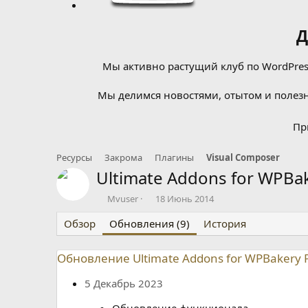
Д
Мы активно растущий клуб по WordPress
Мы делимся новостями, отытом и полезн
Пр
Ресурсы
Закрома
Плагины
Visual Composer
Ultimate Addons for WPBa
А
Д
Mvuser
18 Июнь 2014
в
а
Обзор
т
Обновления (9)
т
История
о
а
р
с
Обновление Ultimate Addons for WPBakery P
о
з
5 Декабрь 2023
д
а
Обновление функционала