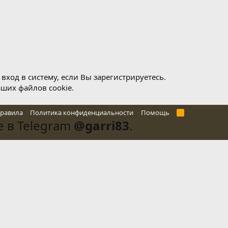
ход в систему, если Вы зарегистрируетесь.
аших файлов cookie.
правила
Политика конфиденциальности
Помощь
R
S
 в Telegram
@garri83
.
S