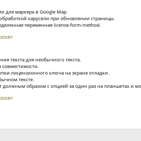
и для маркера в Google Map.
обработкой карусели при обновлении страницы.
деленная переменная license-form-method.
poser
ния текста для необычного текста.
 совместимости.
упки лицензионного ключа на экране отладки.
бычном тексте.
ает должным образом с опцией за один раз на планшетах и м
poser