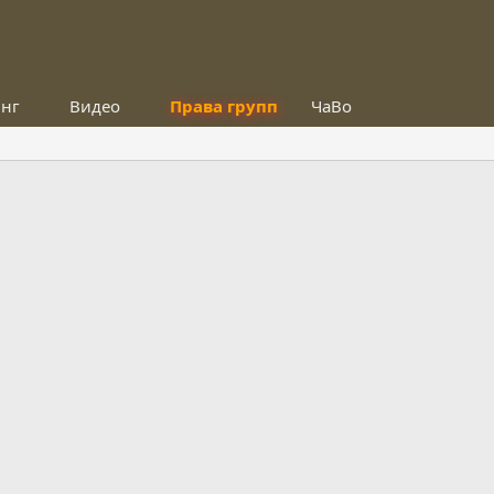
инг
Видео
Права групп
ЧаВо