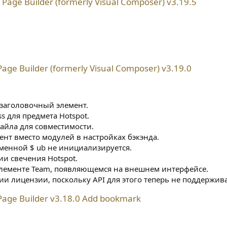
age Builder (formerly Visual Composer) v3.19.5
ge Builder (formerly Visual Composer) v3.19.0
заголовочный элемент.
s для предмета Hotspot.
йла для совместимости.
ент вместо модулей в настройках бэкэнда.
менной $ ub не инициализируется.
ии свечения Hotspot.
элементе Team, появляющемся на внешнем интерфейсе.
и лицензии, поскольку API для этого теперь не поддержива
age Builder v3.18.0 Add bookmark