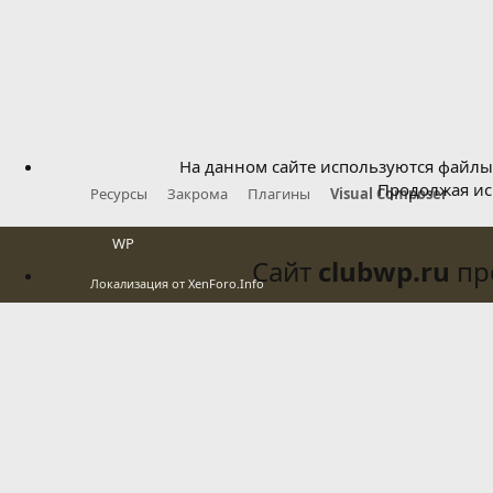
На данном сайте используются файлы 
Продолжая исп
Ресурсы
Закрома
Плагины
Visual Composer
WP
Сайт
clubwp.ru
про
Локализация от
XenForo.Info