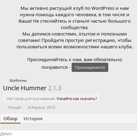
Мы активно растущий клуб по WordPress и нам
нужна помощь каждого человека, в том числе и
Ваша! Не стесняйтесь и станьте частью большого
сообщества.
Мы делимся новостями, отытом и полезными
советами! Пройдите простую регистрацию, чтобы
пользоваться всеми возможностями нашего клуба.
Присоединяйтесь к нам, вам обязательно
понравится -
Присоединится
Шаблоны
Uncle Hummer
2.1.3
Нет прав для скачивания.
Узнайте как скачать?
А
Д
Попай
8 Апрель 2015
в
а
Обзор
т
История
т
о
а
р
с
Демо
о