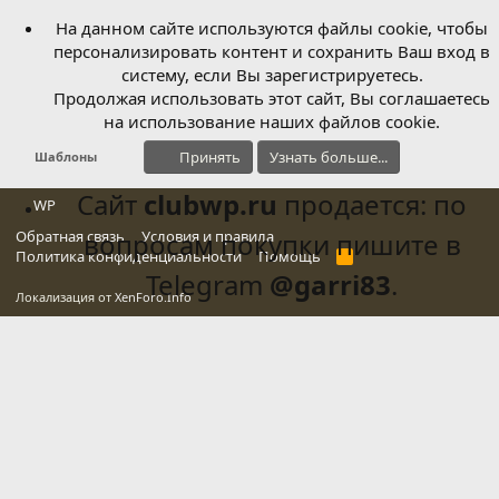
На данном сайте используются файлы cookie, чтобы
персонализировать контент и сохранить Ваш вход в
систему, если Вы зарегистрируетесь.
Продолжая использовать этот сайт, Вы соглашаетесь
на использование наших файлов cookie.
Принять
Узнать больше...
Шаблоны
Сайт
clubwp.ru
продается: по
WP
Обратная связь
вопросам покупки пишите в
Условия и правила
Политика конфиденциальности
Помощь
R
S
Telegram
@garri83
.
S
Локализация от
XenForo.Info