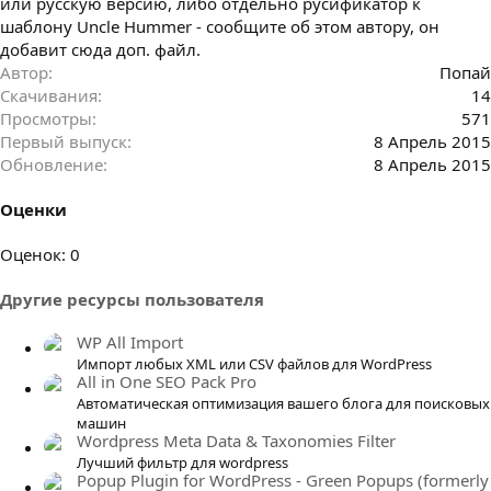
или русскую версию, либо отдельно русификатор к
шаблону Uncle Hummer - сообщите об этом автору, он
добавит сюда доп. файл.
Автор
Попай
Скачивания
14
Просмотры
571
Первый выпуск
8 Апрель 2015
Обновление
8 Апрель 2015
Оценки
0
Оценок: 0
.
Другие ресурсы пользователя
0
0
WP All Import
з
Импорт любых XML или CSV файлов для WordPress
в
All in One SEO Pack Pro
ё
Автоматическая оптимизация вашего блога для поисковых
з
машин
д
Wordpress Meta Data & Taxonomies Filter
Лучший фильтр для wordpress
Popup Plugin for WordPress - Green Popups (formerly