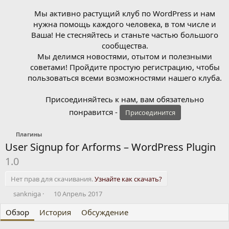
Мы активно растущий клуб по WordPress и нам
нужна помощь каждого человека, в том числе и
Ваша! Не стесняйтесь и станьте частью большого
сообщества.
Мы делимся новостями, отытом и полезными
советами! Пройдите простую регистрацию, чтобы
пользоваться всеми возможностями нашего клуба.
Присоединяйтесь к нам, вам обязательно
понравится -
Присоединится
Плагины
User Signup for Arforms – WordPress Plugin
1.0
Нет прав для скачивания.
Узнайте как скачать?
А
Д
sankniga
10 Апрель 2017
в
а
Обзор
т
История
т
Обсуждение
о
а