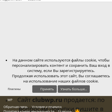
На данном сайте используются файлы cookie, чтобы
персонализировать контент и сохранить Ваш вход в
систему, если Вы зарегистрируетесь.
Продолжая использовать этот сайт, Вы соглашаетесь
на использование наших файлов cookie.
Принять
Узнать больше...
Плагины
Сайт
clubwp.ru
продается: по
WP
Обратная связь
вопросам покупки пишите в
Условия и правила
Политика конфиденциальности
Помощь
R