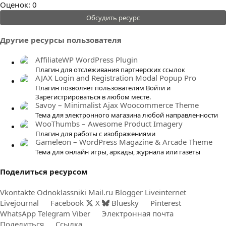
0
Оценок: 0
.
Обсудить ресурс
0
0
Другие ресурсы пользователя
з
в
AffiliateWP WordPress Plugin
ё
Плагин для отслеживания партнерских ссылок
AJAX Login and Registration Modal Popup Pro
з
Плагин позволяет пользователям Войти и
д
Зарегистрироваться в любом месте.
Savoy – Minimalist Ajax Woocommerce Theme
Тема для электронного магазина любой направленности
WooThumbs – Awesome Product Imagery
Плагин для работы с изображениями
Gameleon – WordPress Magazine & Arcade Theme
Тема для онлайн игры, аркады, журнала или газеты
Поделиться ресурсом
Vkontakte
Odnoklassniki
Mail.ru
Blogger
Liveinternet
Livejournal
Facebook
X
Bluesky
Pinterest
WhatsApp
Telegram
Viber
Электронная почта
Поделиться
Ссылка