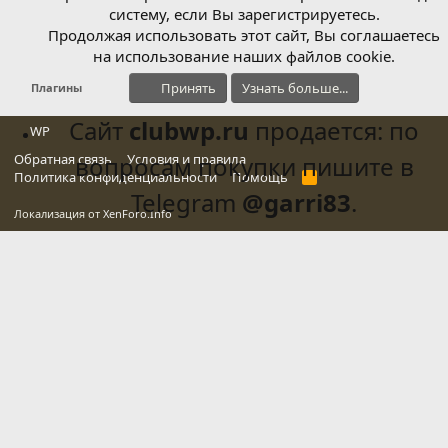
систему, если Вы зарегистрируетесь.
Продолжая использовать этот сайт, Вы соглашаетесь
на использование наших файлов cookie.
Принять
Узнать больше...
Плагины
Сайт
clubwp.ru
продается: по
WP
Обратная связь
вопросам покупки пишите в
Условия и правила
Политика конфиденциальности
Помощь
R
S
Telegram
@garri83
.
S
Локализация от
XenForo.Info