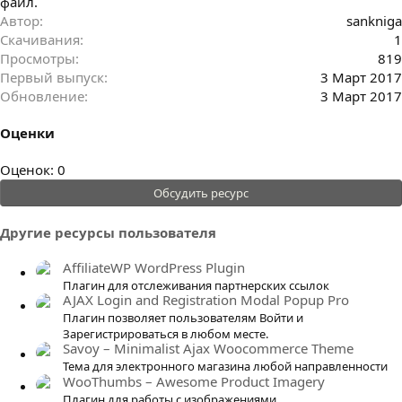
файл.
Автор
sankniga
Скачивания
1
Просмотры
819
Первый выпуск
3 Март 2017
Обновление
3 Март 2017
Оценки
0
Оценок: 0
.
Обсудить ресурс
0
0
Другие ресурсы пользователя
з
в
AffiliateWP WordPress Plugin
ё
Плагин для отслеживания партнерских ссылок
AJAX Login and Registration Modal Popup Pro
з
Плагин позволяет пользователям Войти и
д
Зарегистрироваться в любом месте.
Savoy – Minimalist Ajax Woocommerce Theme
Тема для электронного магазина любой направленности
WooThumbs – Awesome Product Imagery
Плагин для работы с изображениями