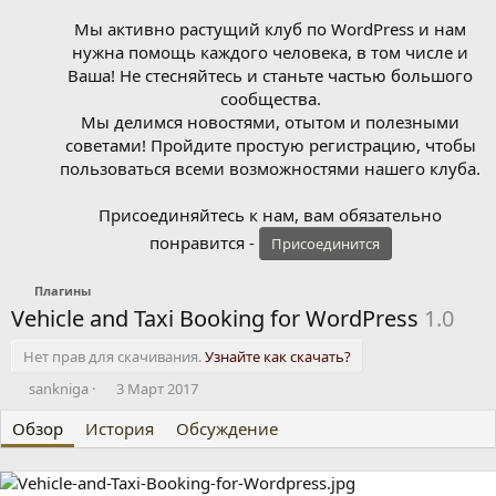
Мы активно растущий клуб по WordPress и нам
нужна помощь каждого человека, в том числе и
Ваша! Не стесняйтесь и станьте частью большого
сообщества.
Мы делимся новостями, отытом и полезными
советами! Пройдите простую регистрацию, чтобы
пользоваться всеми возможностями нашего клуба.
Присоединяйтесь к нам, вам обязательно
понравится -
Присоединится
Плагины
Vehicle and Taxi Booking for WordPress
1.0
Нет прав для скачивания.
Узнайте как скачать?
А
Д
sankniga
3 Март 2017
в
а
Обзор
т
История
т
Обсуждение
о
а
р
с
о