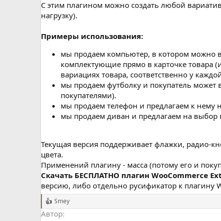
н
С этим плагином можно создать любой вариатив
и
нагрузку).
я
Примеры использования:
мы продаем компьютер, в котором можно в
комплектующие прямо в карточке товара (
вариациях товара, соответственно у каждо
мы продаем футболку и покупатель может вы
покупателями).
мы продаем телефон и предлагаем к нему 
мы продаем диван и предлагаем на выбор 
Текущая версия поддерживает флажки, радио-кно
цвета.
Применений плагину - масса (потому его и покуп
Cкачать БЕСПЛАТНО плагин WooCommerce Extr
версию, либо отдельно русификатор к плагину Wo
Smey
Р
е
Автор
а