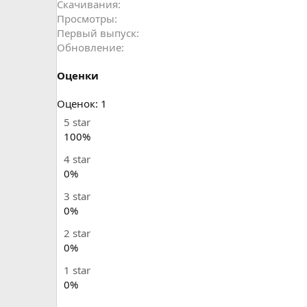
Скачивания
к
Просмотры
ц
и
Первый выпуск
и
Обновление
:
Оценки
5
Оценок: 1
.
5 star
0
100%
0
4 star
з
0%
в
ё
3 star
з
0%
д
2 star
0%
1 star
0%