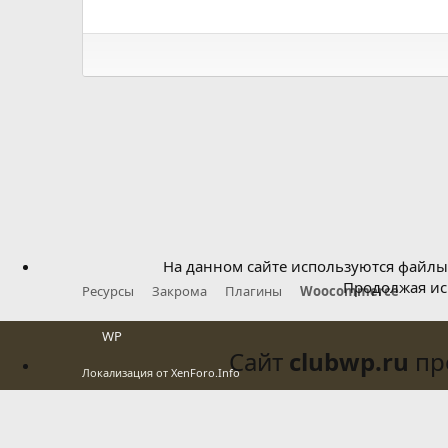
з
д
На данном сайте используются файлы 
Продолжая исп
Ресурсы
Закрома
Плагины
Woocommerce
WP
Сайт
clubwp.ru
про
Локализация от
XenForo.Info