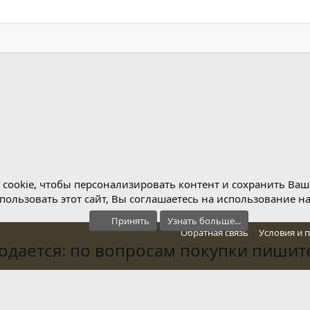
D
o
o
t
w
e
n
v
o
t
e
cookie, чтобы персонализировать контент и сохранить Ваш в
ользовать этот сайт, Вы соглашаетесь на использование н
Принять
Узнать больше...
Обратная связь
Условия и 
дается: по вопросам покупки пишите