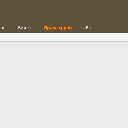
инг
Видео
Права групп
ЧаВо