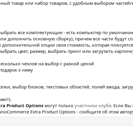
ный товар или набор товаров, с удобным выбором частей/к
ыбрать все комплектующие - есть компьютер по умолчанию
или дополнить основную сборку), причем все части будут 
й дополнительной опции своя стоимость, которая плюсуется
брать цвет, размер, выбрать принт или загрузить картинку
несколько чехлов на выбор с разной ценой
подарок к нему
пки, выбор блоков, текстовых областей, полей ввода, загр
ают).
a Product Options
могут только
участники клуба
. Если В
oCommerce Extra Product Options - сообщите об этом автору