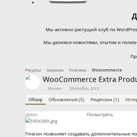
Д
Мы активно растущий клуб по WordPress
Мы делимся новостями, отытом и полезн
Пр
Ресурсы
Закрома
Плагины
Woocommerce
WooCommerce Extra Produ
А
Д
Mvuser
28 Ноябрь 2015
в
а
Обзор
т
Обновления (5)
т
Рецензии (1)
Исто
о
а
р
с
Демо
Посмотреть
о
з
д
а
Плагин позволяет создавать дополнительные п