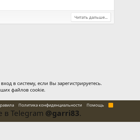
Читать дальше...
ход в систему, если Вы зарегистрируетесь.
аших файлов cookie.
правила
Политика конфиденциальности
Помощь
R
S
 в Telegram
@garri83
.
S