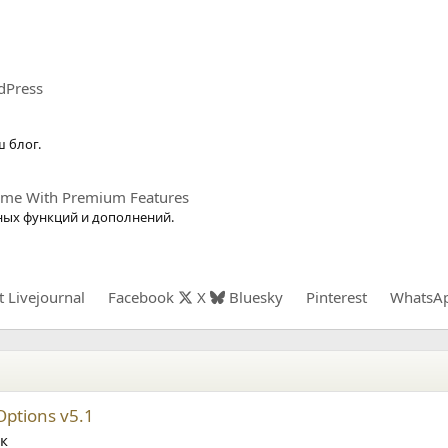
dPress
 блог.
eme With Premium Features
ных функций и дополнений.
t
Livejournal
Facebook
X
Bluesky
Pinterest
WhatsA
ptions v5.1
к