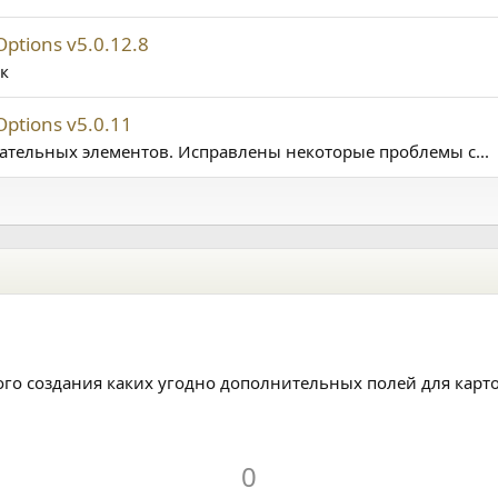
tions v5.0.12.8
к
ptions v5.0.11
ательных элементов. Исправлены некоторые проблемы с...
ого создания каких угодно дополнительных полей для карто
U
p
0
v