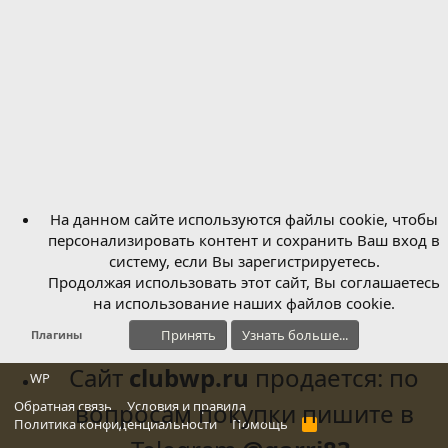
На данном сайте используются файлы cookie, чтобы
персонализировать контент и сохранить Ваш вход в
систему, если Вы зарегистрируетесь.
Продолжая использовать этот сайт, Вы соглашаетесь
на использование наших файлов cookie.
Принять
Узнать больше...
Плагины
Сайт
clubwp.ru
продается: по
WP
Обратная связь
вопросам покупки пишите в
Условия и правила
Политика конфиденциальности
Помощь
R
S