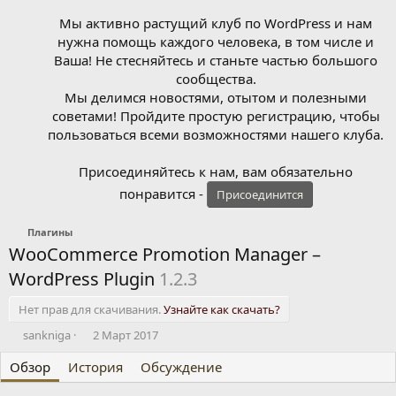
Мы активно растущий клуб по WordPress и нам
нужна помощь каждого человека, в том числе и
Ваша! Не стесняйтесь и станьте частью большого
сообщества.
Мы делимся новостями, отытом и полезными
советами! Пройдите простую регистрацию, чтобы
пользоваться всеми возможностями нашего клуба.
Присоединяйтесь к нам, вам обязательно
понравится -
Присоединится
Плагины
WooCommerce Promotion Manager –
WordPress Plugin
1.2.3
Нет прав для скачивания.
Узнайте как скачать?
А
Д
sankniga
2 Март 2017
в
а
Обзор
т
История
т
Обсуждение
о
а