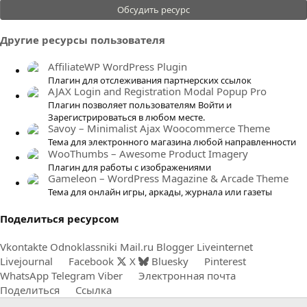
.
Обсудить ресурс
0
0
Другие ресурсы пользователя
з
в
AffiliateWP WordPress Plugin
ё
Плагин для отслеживания партнерских ссылок
AJAX Login and Registration Modal Popup Pro
з
Плагин позволяет пользователям Войти и
д
Зарегистрироваться в любом месте.
Savoy – Minimalist Ajax Woocommerce Theme
Тема для электронного магазина любой направленности
WooThumbs – Awesome Product Imagery
Плагин для работы с изображениями
Gameleon – WordPress Magazine & Arcade Theme
Тема для онлайн игры, аркады, журнала или газеты
Поделиться ресурсом
Vkontakte
Odnoklassniki
Mail.ru
Blogger
Liveinternet
Livejournal
Facebook
X
Bluesky
Pinterest
WhatsApp
Telegram
Viber
Электронная почта
Поделиться
Ссылка