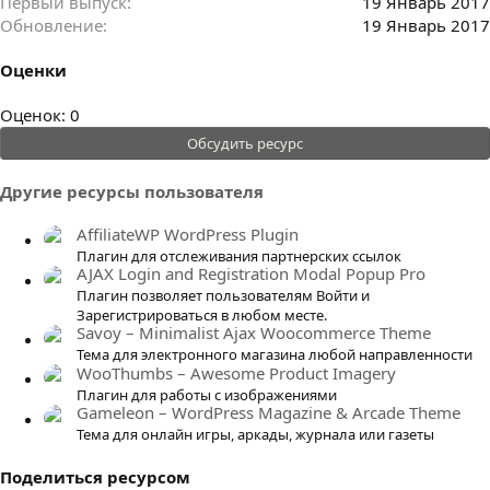
Первый выпуск
19 Январь 2017
Обновление
19 Январь 2017
Оценки
0
Оценок: 0
.
Обсудить ресурс
0
0
Другие ресурсы пользователя
з
в
AffiliateWP WordPress Plugin
ё
Плагин для отслеживания партнерских ссылок
AJAX Login and Registration Modal Popup Pro
з
Плагин позволяет пользователям Войти и
д
Зарегистрироваться в любом месте.
Savoy – Minimalist Ajax Woocommerce Theme
Тема для электронного магазина любой направленности
WooThumbs – Awesome Product Imagery
Плагин для работы с изображениями
Gameleon – WordPress Magazine & Arcade Theme
Тема для онлайн игры, аркады, журнала или газеты
Поделиться ресурсом