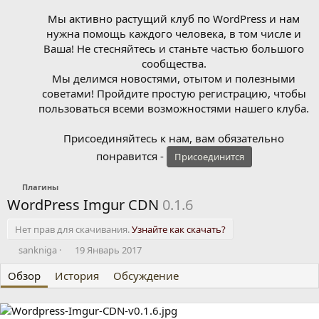
Мы активно растущий клуб по WordPress и нам
нужна помощь каждого человека, в том числе и
Ваша! Не стесняйтесь и станьте частью большого
сообщества.
Мы делимся новостями, отытом и полезными
советами! Пройдите простую регистрацию, чтобы
пользоваться всеми возможностями нашего клуба.
Присоединяйтесь к нам, вам обязательно
понравится -
Присоединится
Плагины
WordPress Imgur CDN
0.1.6
Нет прав для скачивания.
Узнайте как скачать?
А
Д
sankniga
19 Январь 2017
в
а
Обзор
т
История
т
Обсуждение
о
а
р
с
о