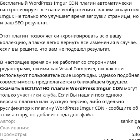
Бесплатный WordPress Imgur CDN плагин автоматически
з
д
синхронизирует все ваши изображения с вашим аккаунтом
а
Imgur. Не только это улучшает время загрузки страницы, но
н
и ваш SEO результат.
и
я
Этот плагин позволяет синхронизировать всю вашу
коллекцию, а также легко вернуть все изменения в случае,
если вы решите, что вам не подошел результат.
В настоящее время он не работает со сторонними
редакторами, такими как Visual Composer, так как они
используют пользовательские шорткоды. Однако подобная
совместимость предполагается в ближайшем будущем.
Cкачать БЕСПЛАТНО плагин WordPress Imgur CDN
могут
только
участники клуба
. Если Вы нашли последнюю
версию плагина или русскую версию, либо отдельно
русификатор к плагину WordPress Imgur CDN - сообщите об
этом автору, он добавит сюда доп. файл.
Автор
sankniga
Скачивания
0
Просмотры
536