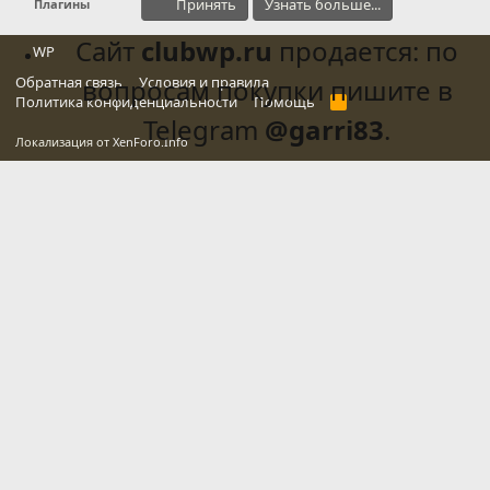
Принять
Узнать больше...
Плагины
Сайт
clubwp.ru
продается: по
WP
Обратная связь
вопросам покупки пишите в
Условия и правила
Политика конфиденциальности
Помощь
R
S
Telegram
@garri83
.
S
Локализация от
XenForo.Info