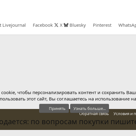
t
Livejournal
Facebook
X
Bluesky
Pinterest
WhatsA
cookie, чтобы персонализировать контент и сохранить Ваш в
ользовать этот сайт, Вы соглашаетесь на использование н
Принять
Узнать больше...
Обратная связь
Условия и 
дается: по вопросам покупки пишите