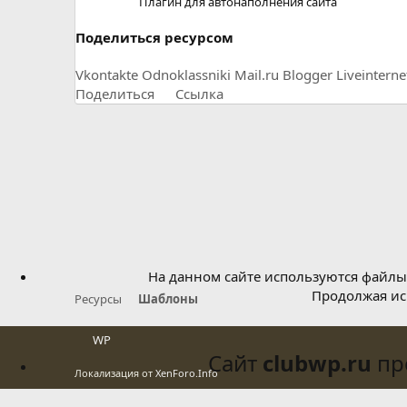
Плагин для автонаполнения сайта
Поделиться ресурсом
Vkontakte
Odnoklassniki
Mail.ru
Blogger
Liveinterne
Поделиться
Ссылка
На данном сайте используются файлы 
Продолжая исп
Ресурсы
Шаблоны
WP
Сайт
clubwp.ru
про
Локализация от
XenForo.Info