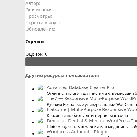
н
Автор
и
Скачивания
я
Просмотры
Первый выпуск
Обновление
Оценки
0
Оценок: 0
.
0
0
Другие ресурсы пользователя
з
в
Advanced Database Cleaner Pro
ё
Отличный плагин для чистки и оптимизации 
The7 — Responsive Multi-Purpose WordP
з
Русский Responsive универсальный WooComm
д
Flatsome | Multi-Purpose Responsive W
Красивый шаблон для интернет магазина
Dentalia - Dentist & Medical WordPress T
Шаблон для стоматологии или медицины в 
Wordpress Automatic Plugin