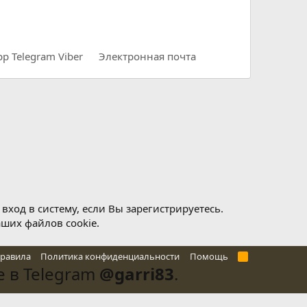
pp
Telegram
Viber
Электронная почта
ход в систему, если Вы зарегистрируетесь.
аших файлов cookie.
правила
Политика конфиденциальности
Помощь
R
S
 в Telegram
@garri83
.
S