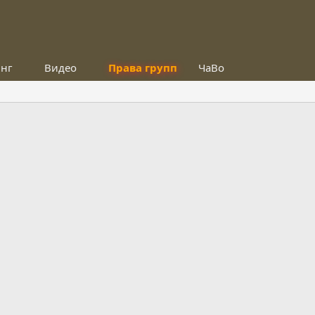
инг
Видео
Права групп
ЧаВо