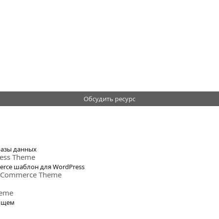
Обсудить ресурс
базы данных
ress Theme
erce шаблон для WordPress
ooCommerce Theme
heme
общем