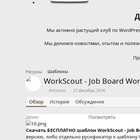
Д
Мы активно растущий клуб по WordPress
Мы делимся новостями, отытом и полезн
Пр
Ресурсы
Шаблоны
WorkScout - Job Board W
А
Д
Antivirus
27 Декабрь 2016
в
а
Обзор
т
История
т
Обсуждение
о
а
р
с
Демо
Посмотреть
о
з
д
Cкачать БЕСПЛАТНО шаблон WorkScout - Job B
а
версию, либо отдельно русификатор к шаблону Wo