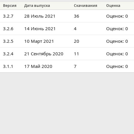
р
с
Версия
Дата выпуска
Скачивания
Оценка
о
з
0
3.2.7
28 Июль 2021
36
Оценок: 0
д
.
а
н
0
0
3.2.6
14 Июнь 2021
4
Оценок: 0
и
0
.
я
з
0
0
3.2.5
10 Март 2021
20
Оценок: 0
в
0
.
ё
з
0
0
3.2.4
21 Сентябрь 2020
11
Оценок: 0
з
в
0
.
д
ё
з
0
0
3.1.1
17 Май 2020
7
Оценок: 0
з
в
0
.
д
ё
з
0
з
в
0
д
ё
з
з
в
д
ё
з
д