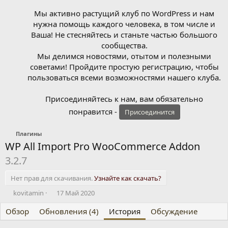
Мы активно растущий клуб по WordPress и нам
нужна помощь каждого человека, в том числе и
Ваша! Не стесняйтесь и станьте частью большого
сообщества.
Мы делимся новостями, отытом и полезными
советами! Пройдите простую регистрацию, чтобы
пользоваться всеми возможностями нашего клуба.
Присоединяйтесь к нам, вам обязательно
понравится -
Присоединится
Плагины
WP All Import Pro WooCommerce Addon
3.2.7
Нет прав для скачивания.
Узнайте как скачать?
А
Д
kovitamin
17 Май 2020
в
а
Обзор
т
Обновления (4)
т
История
Обсуждение
о
а