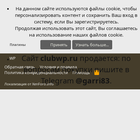
На данном сайте используются файлы cookie, чтобы
персонализировать контент и сохранить Ваш вход в
систему, если Вы зарегистрируетесь.
Продолжая использовать этот сайт, Вы соглашаетесь
на использование наших файлов cookie.
Принять
Узнать больше...
Плагины
Сайт
clubwp.ru
продается: по
WP
Обратная связь
вопросам покупки пишите в
Условия и правила
Политика конфиденциальности
Помощь
R
S
Telegram
@garri83
.
S
Локализация от
XenForo.Info