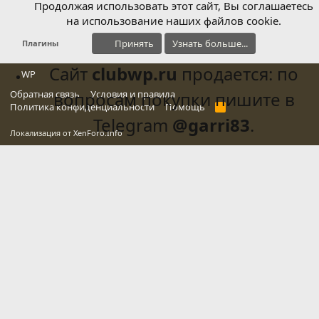
Продолжая использовать этот сайт, Вы соглашаетесь
на использование наших файлов cookie.
Принять
Узнать больше...
Плагины
Сайт
clubwp.ru
продается: по
WP
Обратная связь
вопросам покупки пишите в
Условия и правила
Политика конфиденциальности
Помощь
R
S
Telegram
@garri83
.
S
Локализация от
XenForo.Info