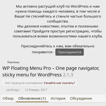
Мы активно растущий клуб по WordPress и нам
нужна помощь каждого человека, в том числе и
Ваша! Не стесняйтесь и станьте частью большого
сообщества.
Мы делимся новостями, отытом и полезными
советами! Пройдите простую регистрацию, чтобы
пользоваться всеми возможностями нашего клуба.
Присоединяйтесь к нам, вам обязательно
понравится -
Присоединится
Плагины
WP Floating Menu Pro – One page navigator,
sticky menu for WordPress
2.1.3
Нет прав для скачивания.
Узнайте как скачать?
А
Д
sankniga
12 Январь 2017
в
а
Обзор
т
Обновления (1)
т
История
Обсуждение
о
а