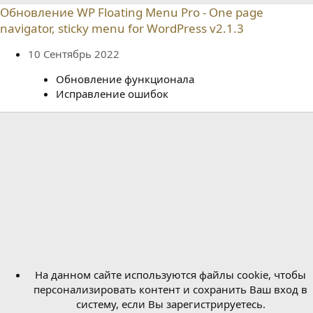
р
с
Обновление WP Floating Menu Pro - One page
о
navigator, sticky menu for WordPress v2.1.3
з
д
а
10 Сентябрь 2022
н
и
Обновление функционала
я
Исправление ошибок
На данном сайте используются файлы cookie, чтобы
персонализировать контент и сохранить Ваш вход в
систему, если Вы зарегистрируетесь.