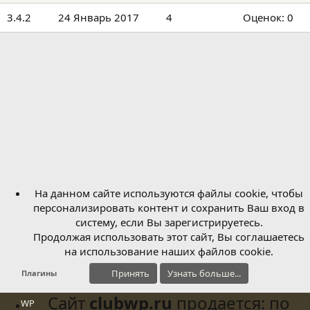
з
0
3.4.2
24 Январь 2017
4
Оценок: 0
д
.
а
н
0
и
0
я
з
в
ё
з
д
На данном сайте используются файлы cookie, чтобы
персонализировать контент и сохранить Ваш вход в
систему, если Вы зарегистрируетесь.
Продолжая использовать этот сайт, Вы соглашаетесь
на использование наших файлов cookie.
Принять
Узнать больше...
Плагины
Сайт
clubwp.ru
продается: по
WP