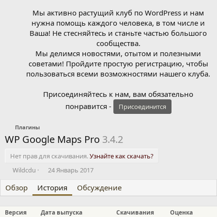
Мы активно растущий клуб по WordPress и нам
нужна помощь каждого человека, в том числе и
Ваша! Не стесняйтесь и станьте частью большого
сообщества.
Мы делимся новостями, отытом и полезными
советами! Пройдите простую регистрацию, чтобы
пользоваться всеми возможностями нашего клуба.
Присоединяйтесь к нам, вам обязательно
понравится -
Присоединится
Плагины
WP Google Maps Pro
3.4.2
Нет прав для скачивания.
Узнайте как скачать?
А
Д
Wildcdu
24 Январь 2017
в
а
Обзор
т
История
т
Обсуждение
о
а
р
с
Версия
Дата выпуска
Скачивания
Оценка
о