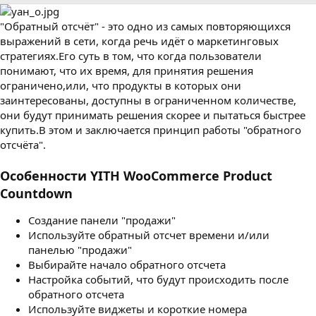
р
с
о
"Обратный отсчёт" - это одно из самых повторяющихся
з
д
выражений в сети, когда речь идёт о маркетинговых
а
стратегиях.Его суть в том, что когда пользователи
н
понимают, что их время, для принятия решения
и
ограничено,или, что продукты в которых они
я
заинтересованы, доступны в ограниченном количестве,
они будут принимать решения скорее и пытаться быстрее
купить.В этом и заключается принцип работы "обратного
отсчёта".
Особенности YITH WooCommerce Product
Countdown
Создание панели "продажи"
Используйте обратный отсчет времени и/или
панелью "продажи"
Выбирайте начало обратного отсчета
Настройка событий, что будут происходить после
обратного отсчета
Используйте виджеты и короткие номера