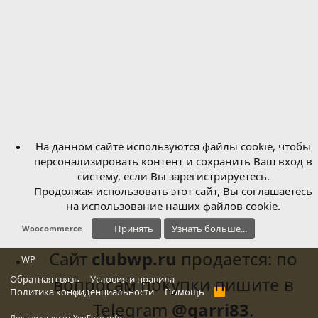
На данном сайте используются файлы cookie, чтобы
персонализировать контент и сохранить Ваш вход в
систему, если Вы зарегистрируетесь.
Продолжая использовать этот сайт, Вы соглашаетесь
на использование наших файлов cookie.
Принять
Узнать больше...
Woocommerce
Сайт
clubwp.ru
продается: по
WP
Обратная связь
вопросам покупки пишите в
Условия и правила
Политика конфиденциальности
Помощь
R
S
Telegram
@garri83
.
S
Локализация от
XenForo.Info