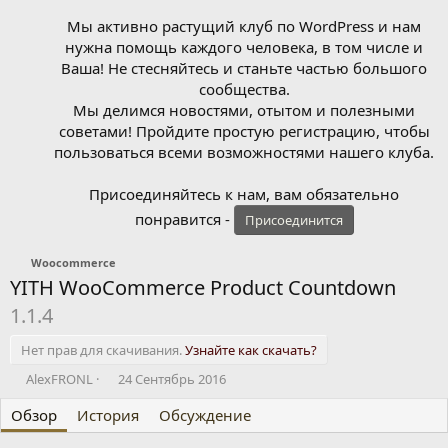
Мы активно растущий клуб по WordPress и нам
нужна помощь каждого человека, в том числе и
Ваша! Не стесняйтесь и станьте частью большого
сообщества.
Мы делимся новостями, отытом и полезными
советами! Пройдите простую регистрацию, чтобы
пользоваться всеми возможностями нашего клуба.
Присоединяйтесь к нам, вам обязательно
понравится -
Присоединится
Woocommerce
YITH WooCommerce Product Countdown
1.1.4
Нет прав для скачивания.
Узнайте как скачать?
А
Д
AlexFRONL
24 Сентябрь 2016
в
а
Обзор
т
История
т
Обсуждение
о
а