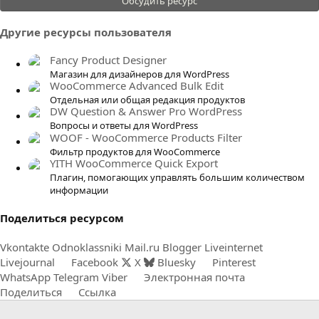
Обсудить ресурс
0
0
Другие ресурсы пользователя
з
в
Fancy Product Designer
ё
Магазин для дизайнеров для WordPress
WooCommerce Advanced Bulk Edit
з
Отдельная или общая редакция продуктов
д
DW Question & Answer Pro WordPress
Вопросы и ответы для WordPress
WOOF - WooCommerce Products Filter
Фильтр продуктов для WooCommerce
YITH WooCommerce Quick Export
Плагин, помогающих управлять большим количеством
информации
Поделиться ресурсом
Vkontakte
Odnoklassniki
Mail.ru
Blogger
Liveinternet
Livejournal
Facebook
X
Bluesky
Pinterest
WhatsApp
Telegram
Viber
Электронная почта
Поделиться
Ссылка