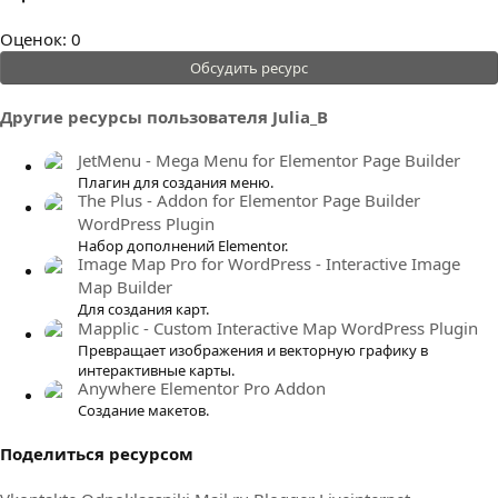
0
Оценок: 0
.
Обсудить ресурс
0
0
Другие ресурсы пользователя Julia_B
з
в
JetMenu - Mega Menu for Elementor Page Builder
ё
Плагин для создания меню.
The Plus - Addon for Elementor Page Builder
з
WordPress Plugin
д
Набор дополнений Elementor.
Image Map Pro for WordPress - Interactive Image
Map Builder
Для создания карт.
Mapplic - Custom Interactive Map WordPress Plugin
Превращает изображения и векторную графику в
интерактивные карты.
Anywhere Elementor Pro Addon
Создание макетов.
Поделиться ресурсом