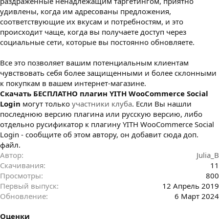
раздраженные ненадлежащим таргетингом, приятно
удивлены, когда им адресованы предложения,
соответствующие их вкусам и потребностям, и это
происходит чаще, когда вы получаете доступ через
социальные сети, которые вы постоянно обновляете.
Все это позволяет вашим потенциальным клиентам
чувствовать себя более защищенными и более склонными
к покупкам в вашем интернет-магазине.
Cкачать БЕСПЛАТНО плагин YITH WooCommerce Social
Login
могут только
участники клуба
. Если Вы нашли
последнюю версию плагина или русскую версию, либо
отдельно русификатор к плагину YITH WooCommerce Social
Login - сообщите об этом автору, он добавит сюда доп.
файл.
Автор
Julia_B
Скачивания
11
Просмотры
800
Первый выпуск
12 Апрель 2019
Обновление
6 Март 2024
Оценки