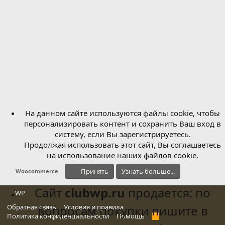
На данном сайте используются файлы cookie, чтобы
персонализировать контент и сохранить Ваш вход в
систему, если Вы зарегистрируетесь.
Продолжая использовать этот сайт, Вы соглашаетесь
на использование наших файлов cookie.
Принять
Узнать больше...
Woocommerce
Сайт
clubwp.ru
продается: по
WP
Обратная связь
вопросам покупки пишите в
Условия и правила
Политика конфиденциальности
Помощь
R
S