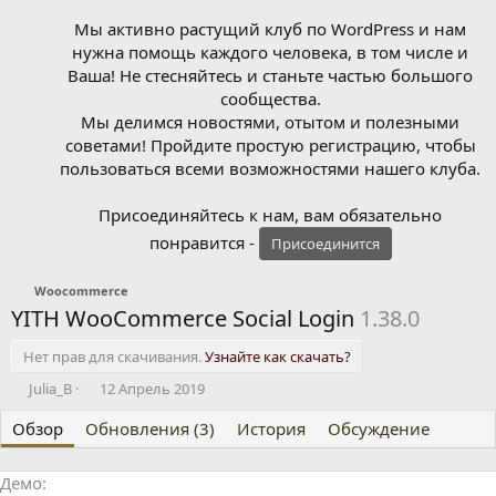
Мы активно растущий клуб по WordPress и нам
нужна помощь каждого человека, в том числе и
Ваша! Не стесняйтесь и станьте частью большого
сообщества.
Мы делимся новостями, отытом и полезными
советами! Пройдите простую регистрацию, чтобы
пользоваться всеми возможностями нашего клуба.
Присоединяйтесь к нам, вам обязательно
понравится -
Присоединится
Woocommerce
YITH WooCommerce Social Login
1.38.0
Нет прав для скачивания.
Узнайте как скачать?
А
Д
Julia_B
12 Апрель 2019
в
а
Обзор
т
Обновления (3)
т
История
Обсуждение
о
а
р
с
Демо
о