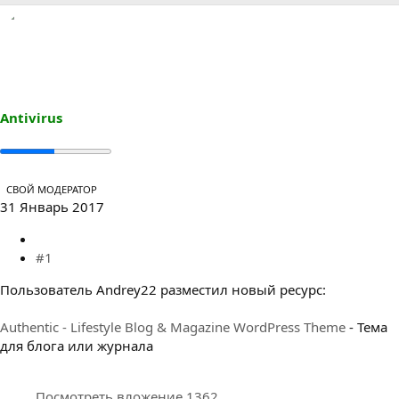
р
н
т
а
е
ч
м
а
ы
л
а
Antivirus
СВОЙ МОДЕРАТОР
31 Январь 2017
#1
Пользователь Andrey22 разместил новый ресурс:
Authentic - Lifestyle Blog & Magazine WordPress Theme
- Тема
для блога или журнала
Посмотреть вложение 1362