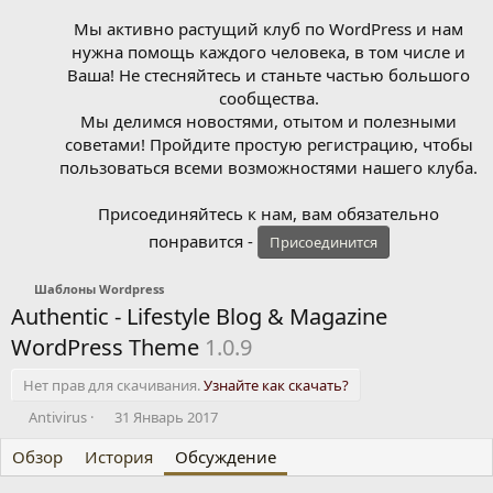
Мы активно растущий клуб по WordPress и нам
нужна помощь каждого человека, в том числе и
Ваша! Не стесняйтесь и станьте частью большого
сообщества.
Мы делимся новостями, отытом и полезными
советами! Пройдите простую регистрацию, чтобы
пользоваться всеми возможностями нашего клуба.
Присоединяйтесь к нам, вам обязательно
понравится -
Присоединится
Шаблоны Wordpress
Authentic - Lifestyle Blog & Magazine
WordPress Theme
1.0.9
Нет прав для скачивания.
Узнайте как скачать?
А
Д
Antivirus
31 Январь 2017
в
а
Обзор
т
История
т
Обсуждение
о
а