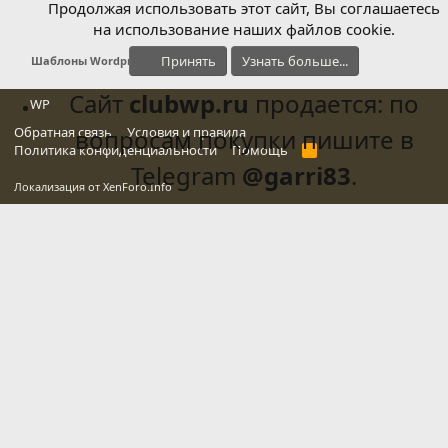
Продолжая использовать этот сайт, Вы соглашаетесь
на использование наших файлов cookie.
Принять
Узнать больше...
Шаблоны Wordpress
Сайт
clubwp.ru
продается: по
WP
Обратная связь
вопросам покупки пишите в
Условия и правила
Политика конфиденциальности
Помощь
R
S
Telegram
@garri83
.
S
Локализация от
XenForo.Info